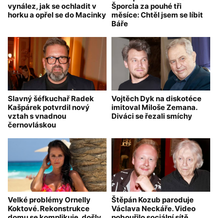
vynález, jak se ochladit v
Šporcla za pouhé tři
horku a opřel se do Macinky
měsíce: Chtěl jsem se líbit
Báře
Slavný šéfkuchař Radek
Vojtěch Dyk na diskotéce
Kašpárek potvrdil nový
imitoval Miloše Zemana.
vztah s vnadnou
Diváci se řezali smíchy
černovláskou
Velké problémy Ornelly
Štěpán Kozub paroduje
Koktové. Rekonstrukce
Václava Neckáře. Video
domu se komplikuje, došly
pobouřilo sociální sítě