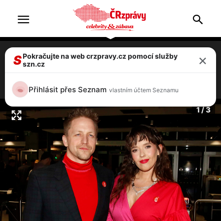
×
Pokračujte na web crzpravy.cz pomocí služby
Tamara Klusová: Drama na dovolené,
S
szn.cz
žádá o pomoc
1 / 3
Přihlásit přes Seznam
vlastním účtem Seznamu
1 / 3