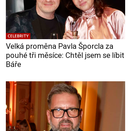
CELEBRITY
Velká proměna Pavla Šporcla za
pouhé tři měsíce: Chtěl jsem se líbit
Báře