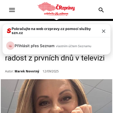
×
Pokračujte na web crzpravy.cz pomocí služby
Celebrity
S
szn.cz
„Tak a je to!“ Vážně nemocná
Přihlásit přes Seznam
vlastním účtem Seznamu
Laďka Něrgešová sdílela
radost z prvních dnů v televizi
Autor:
Marek Novotný
12/09/2025