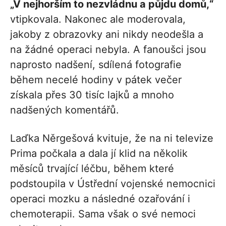
„V nejhorším to nezvládnu a půjdu domů,“
vtipkovala. Nakonec ale moderovala,
jakoby z obrazovky ani nikdy neodešla a
na žádné operaci nebyla. A fanoušci jsou
naprosto nadšení, sdílená fotografie
během necelé hodiny v pátek večer
získala přes 30 tisíc lajků a mnoho
nadšených komentářů.
Laďka Něrgešová kvituje, že na ni televize
Prima počkala a dala jí klid na několik
měsíců trvající léčbu, během které
podstoupila v Ústřední vojenské nemocnici
operaci mozku a následné ozařování i
chemoterapii. Sama však o své nemoci