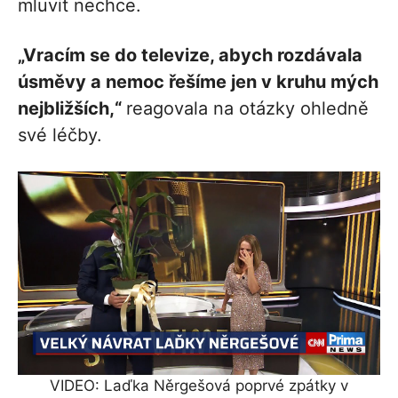
mluvit nechce.
„Vracím se do televize, abych rozdávala
úsměvy a nemoc řešíme jen v kruhu mých
nejbližších,“
reagovala na otázky ohledně
své léčby.
VIDEO: Laďka Něrgešová poprvé zpátky v