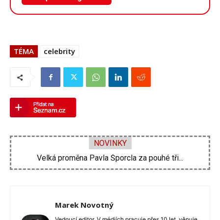
galerii
TÉMA
celebrity
NOVINKY
Velká proměna Pavla Šporcla za pouhé tři...
Marek Novotný
Vedoucí editor. V médiích pracuje přes 10 let, věnuje