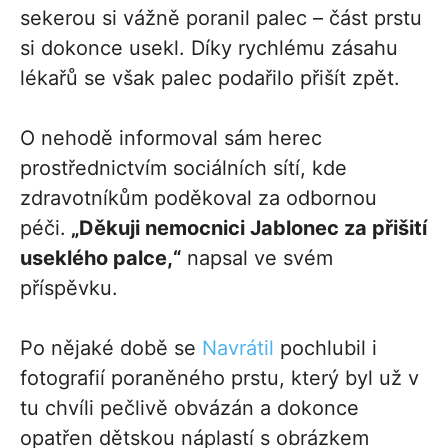
sekerou si vážně poranil palec – část prstu
si dokonce usekl. Díky rychlému zásahu
lékařů se však palec podařilo přišít zpět.
O nehodě informoval sám herec
prostřednictvím sociálních sítí, kde
zdravotníkům poděkoval za odbornou
péči.
„Děkuji nemocnici Jablonec za přišití
useklého palce,“
napsal ve svém
příspěvku.
Po nějaké době se
Navrátil
pochlubil i
fotografií poraněného prstu, který byl už v
tu chvíli pečlivě obvázán a dokonce
opatřen dětskou náplastí s obrázkem