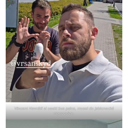
Vincent Navrátil si usekl kus palce, musel do jablonecké
nemocnice.