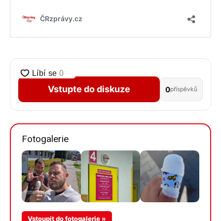
Vstupte do diskuze
0
příspěvků
Fotogalerie
Více v
Vstoupit do fotogalerie »