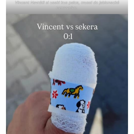
Vincent Navrátil si usekl kus palce, musel do jablonecké
nemocnice.