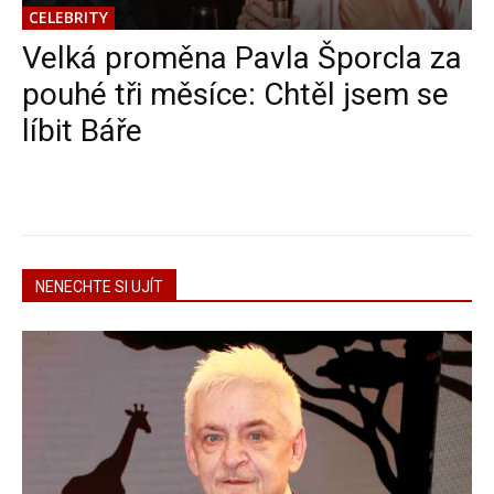
CELEBRITY
Velká proměna Pavla Šporcla za
pouhé tři měsíce: Chtěl jsem se
líbit Báře
NENECHTE SI UJÍT