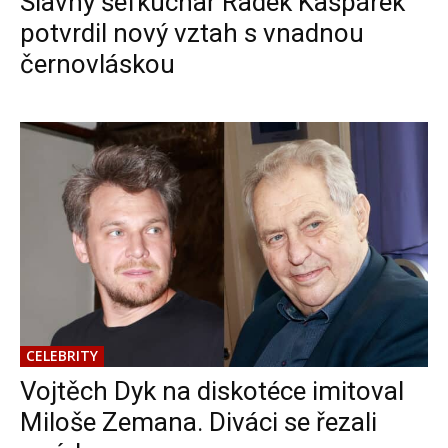
Slavný šéfkuchař Radek Kašpárek
potvrdil nový vztah s vnadnou
černovláskou
CELEBRITY
Vojtěch Dyk na diskotéce imitoval
Miloše Zemana. Diváci se řezali