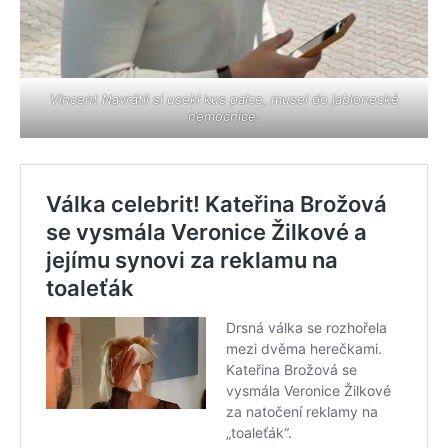
Vincent Navrátil si usekl kus palce, musel do jablonecké
nemocnice.