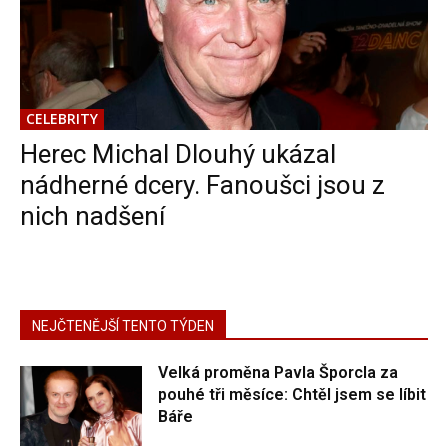
CELEBRITY
Herec Michal Dlouhý ukázal
nádherné dcery. Fanoušci jsou z
nich nadšení
NEJČTENĚJŠÍ TENTO TÝDEN
Velká proměna Pavla Šporcla za
pouhé tři měsíce: Chtěl jsem se líbit
Báře