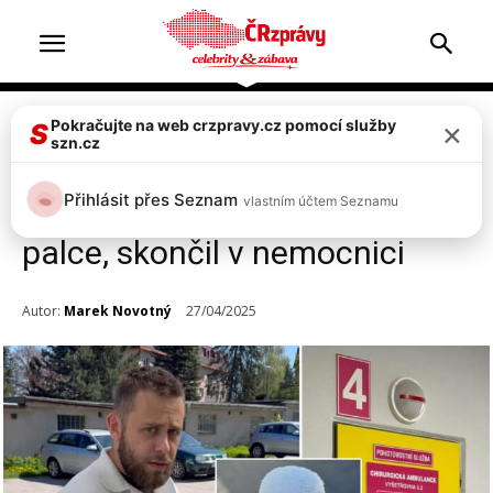
×
Pokračujte na web crzpravy.cz pomocí služby
Celebrity
S
szn.cz
Syn Veroniky Žilkové Vincent
Přihlásit přes Seznam
vlastním účtem Seznamu
Navrátil: Usekl si sekerou kus
palce, skončil v nemocnici
Autor:
Marek Novotný
27/04/2025