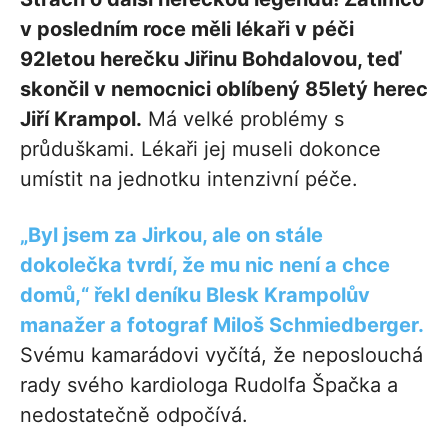
v posledním roce měli lékaři v péči
92letou herečku Jiřinu Bohdalovou, teď
skončil v nemocnici oblíbený 85letý herec
Jiří Krampol.
Má velké problémy s
průduškami. Lékaři jej museli dokonce
umístit na jednotku intenzivní péče.
„Byl jsem za Jirkou, ale on stále
dokolečka tvrdí, že mu nic není a chce
domů,“ řekl deníku Blesk Krampolův
manažer a fotograf Miloš Schmiedberger.
Svému kamarádovi vyčítá, že neposlouchá
rady svého kardiologa Rudolfa Špačka a
nedostatečně odpočívá.