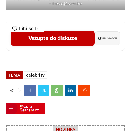
– ludek@kovar.biz
Vstupte do diskuze
0
příspěvků
TÉMA
celebrity
NOVINKY