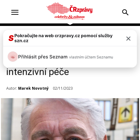
×
Pokračujte na web crzpravy.cz pomocí služby
Celebrity
S
szn.cz
Strach o oblíbeného herce! Jiří
Přihlásit přes Seznam
vlastním účtem Seznamu
Krampol skončil na jednotce
intenzivní péče
Autor:
Marek Novotný
02/11/2023