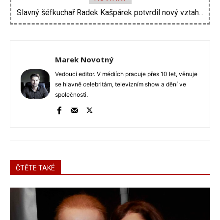
Vojtěch Dyk na diskotéce imitoval Miloše Zemana....
Marek Novotný
Vedoucí editor. V médiích pracuje přes 10 let, věnuje
se hlavně celebritám, televizním show a dění ve
společnosti.
ČTĚTE TAKÉ