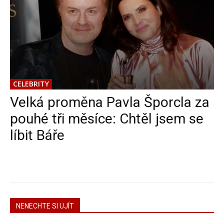
CELEBRITY
Velká proměna Pavla Šporcla za
pouhé tři měsíce: Chtěl jsem se
líbit Báře
NENECHTE SI UJÍT