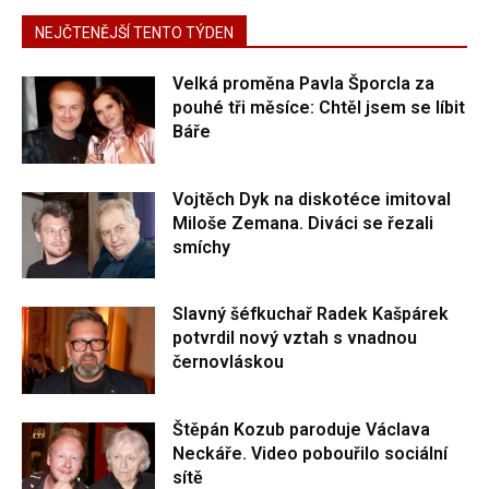
NEJČTENĚJŠÍ TENTO TÝDEN
Velká proměna Pavla Šporcla za
pouhé tři měsíce: Chtěl jsem se líbit
Báře
Vojtěch Dyk na diskotéce imitoval
Miloše Zemana. Diváci se řezali
smíchy
Slavný šéfkuchař Radek Kašpárek
potvrdil nový vztah s vnadnou
černovláskou
Štěpán Kozub paroduje Václava
Neckáře. Video pobouřilo sociální
sítě