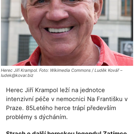
Herec Jiří Krampol. Foto: Wikimedia Commons / Luděk Kovář –
ludek@kovar.biz
Herec Jiří Krampol leží na jednotce
intenzivní péče v nemocnici Na Františku v
Praze. 85Letého herce trápí především
problémy s dýcháním.
Strach o další hereckou legendu! Zatímco