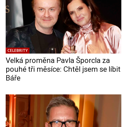
CELEBRITY
Velká proměna Pavla Šporcla za
pouhé tři měsíce: Chtěl jsem se líbit
Báře