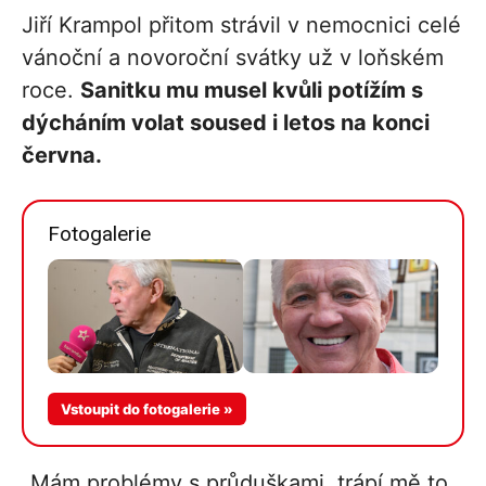
Jiří Krampol přitom strávil v nemocnici celé
vánoční a novoroční svátky už v loňském
roce.
Sanitku mu musel kvůli potížím s
dýcháním volat soused i letos na konci
června.
Fotogalerie
Vstoupit do fotogalerie »
„Mám problémy s průduškami, trápí mě to