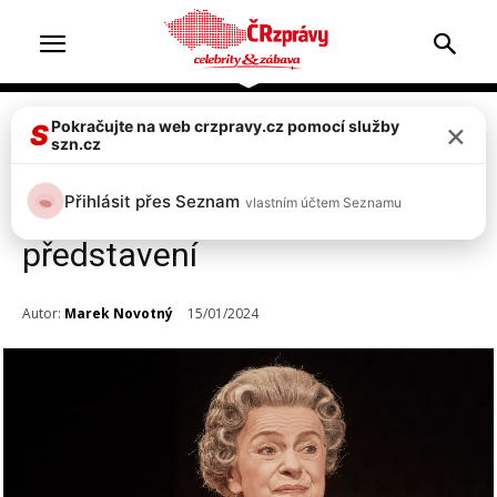
×
Pokračujte na web crzpravy.cz pomocí služby
Celebrity
Top 2
S
szn.cz
Strach o Ivu Janžurovou!
Přihlásit přes Seznam
vlastním účtem Seznamu
Udeřila nemoc, divadla ruší
představení
Autor:
Marek Novotný
15/01/2024