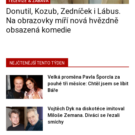
TELEVIZE & ZÁBAVA
Donutil, Kozub, Zedníček i Lábus.
Na obrazovky míří nová hvězdně
obsazená komedie
NEJČTENĚJŠÍ TENTO TÝDEN
Velká proměna Pavla Šporcla za
pouhé tři měsíce: Chtěl jsem se líbit
Báře
Vojtěch Dyk na diskotéce imitoval
Miloše Zemana. Diváci se řezali
smíchy