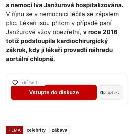
s nemocí Iva Janžurová hospitalizována.
V říjnu se v nemocnici léčila se zápalem
plic. Lékaři jsou přitom v případě paní
Janžurové vždy obezřetní,
v roce 2016
totiž podstoupila kardiochirurgický
zákrok, kdy jí lékaři provedli náhradu
aortální chlopně.
Vstupte do diskuze
0
příspěvků
TÉMA
celebrity
zábava