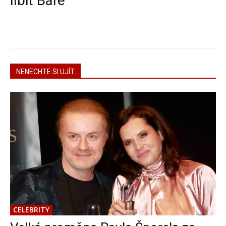
líbit Báře
NENECHTE SI UJÍT
CELEBRITY