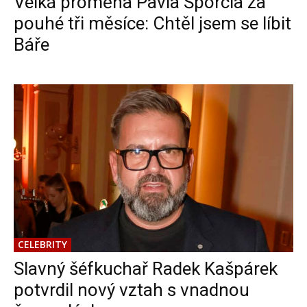
Velká proměna Pavla Šporcla za
pouhé tři měsíce: Chtěl jsem se líbit
Báře
CELEBRITY
Slavný šéfkuchař Radek Kašpárek
potvrdil nový vztah s vnadnou