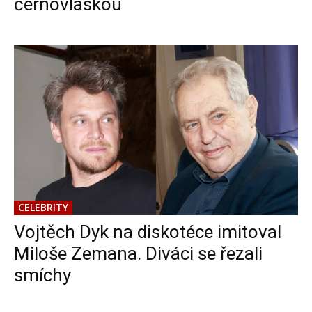
černovláskou
CELEBRITY
Vojtěch Dyk na diskotéce imitoval
Miloše Zemana. Diváci se řezali
smíchy