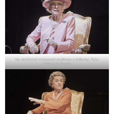
Iva Janžurová v inscenaci Audience u královny. Foto:
ND/Martin Špedla