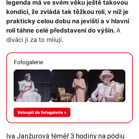
legenda má ve svém věku ještě takovou
kondici, že zvládá tak těžkou roli, v níž je
prakticky celou dobu na jevišti a v hlavní
roli táhne celé představení do výšin.
A
diváci ji za to milují.
Fotogalerie
Více v
Vstoupit do fotogalerie »
galerii
Iva Janžurová téměř 3 hodiny na pódiu