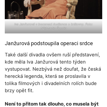
Iva Janžurová v inscenaci Audience u královny. Foto:
ND/Martin Špedla
Janžurová podstoupila operaci srdce
Také další divadla ovšem ruší představení,
kde měla Iva Janžurová tento týden
vystupovat. Nezbývá než doufat, že česká
herecká legenda, která se proslavila v
tolika filmových i divadelních rolích bude
brzy opět fit.
Není to přitom tak dlouho, co musela být