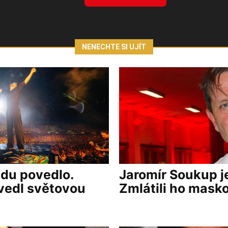
NENECHTE SI UJÍT
vdu povedlo.
Jaromír Soukup j
vedl světovou
Zmlátili ho masko