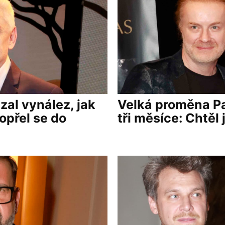
al vynález, jak
Velká proměna Pa
opřel se do
tři měsíce: Chtěl 