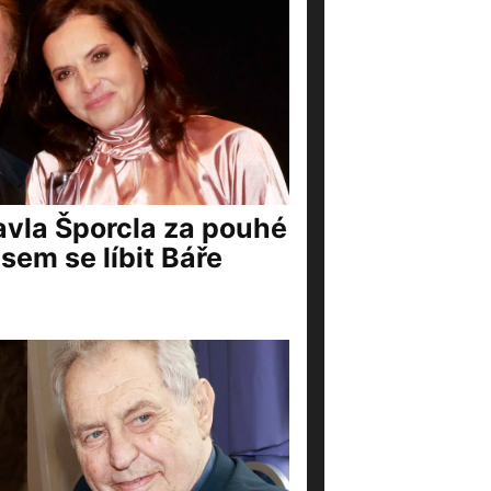
vla Šporcla za pouhé
jsem se líbit Báře