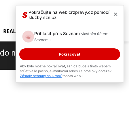
×
Pokračujte na web crzpravy.cz pomocí
S
služby szn.cz
REALITY SHOW
Přihlásit přes Seznam
vlastním účtem
Seznamu
i do nemocnice
Pokračovat
1 / 2
Aby bylo možné pokračovat, szn.cz bude s tímto webem
sdílet vaše jméno, e-mailovou adresu a profilový obrázek.
Zásady ochrany soukromí
tohoto webu.