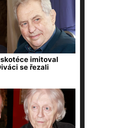
iskotéce imitoval
váci se řezali