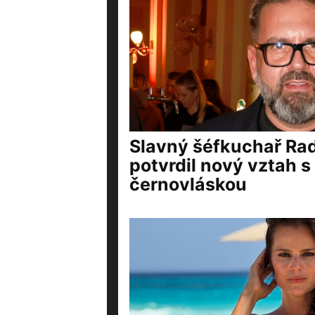
Slavný šéfkuchař Ra
potvrdil nový vztah 
černovláskou