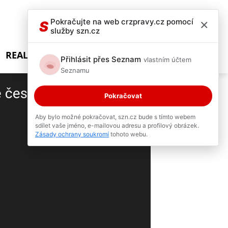
×
Pokračujte na web crzpravy.cz pomocí
S
služby szn.cz
REALITY SHOW
Přihlásit přes Seznam
vlastním účtem
Seznamu
 česky, zostudil lovce!
Pokračovat
2 / 7
Aby bylo možné pokračovat, szn.cz bude s tímto webem
sdílet vaše jméno, e-mailovou adresu a profilový obrázek.
Zásady ochrany soukromí
tohoto webu.