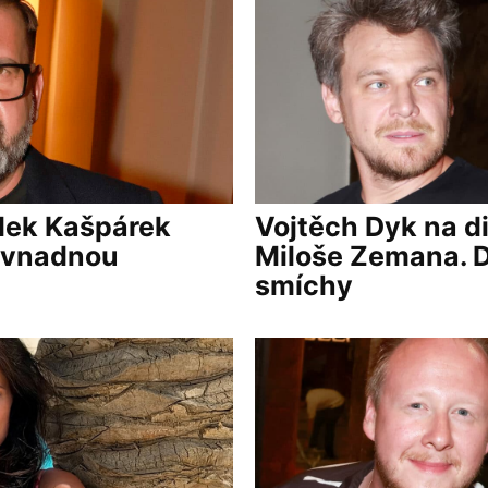
dek Kašpárek
Vojtěch Dyk na d
s vnadnou
Miloše Zemana. Di
smíchy