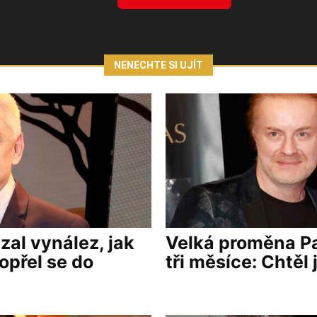
NENECHTE SI UJÍT
al vynález, jak
Velká proměna Pa
opřel se do
tři měsíce: Chtěl 