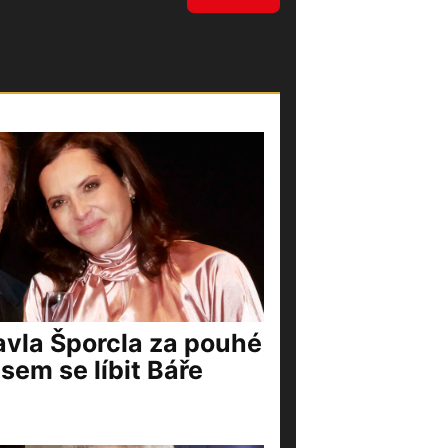
vla Šporcla za pouhé
jsem se líbit Báře