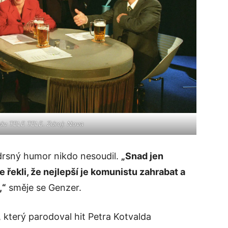
du TELE TELE. Zdroj: Nova
s drsný humor nikdo nesoudil.
„Snad jen
e řekli, že nejlepší je komunistu zahrabat a
,“
směje se Genzer.
, který parodoval hit Petra Kotvalda