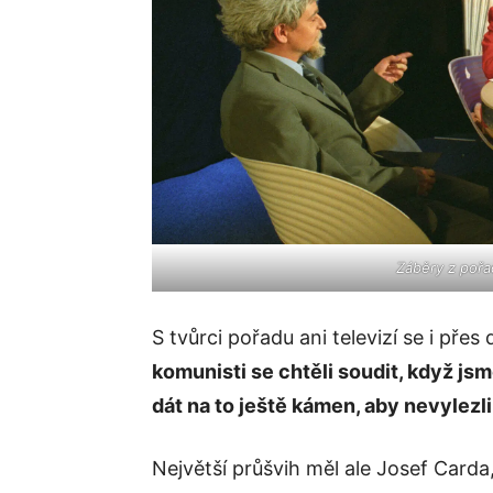
Záběry z pořa
S tvůrci pořadu ani televizí se i pře
komunisti se chtěli soudit, když jsm
dát na to ještě kámen, aby nevylezli
Největší průšvih měl ale Josef Carda