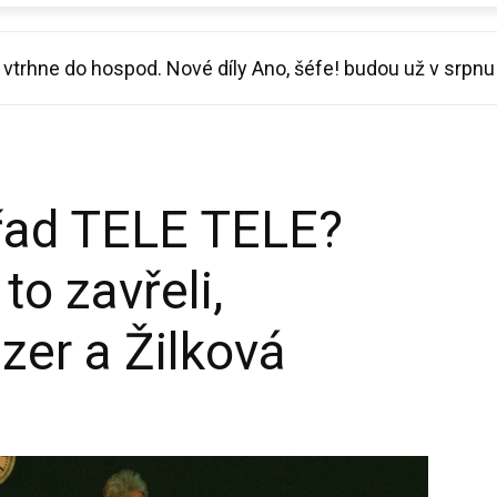
trhne do hospod. Nové díly Ano, šéfe! budou už v srpnu
l vynález, jak se ochladit v horku a opřel se do Macinky
řad TELE TELE?
to zavřeli,
zer a Žilková