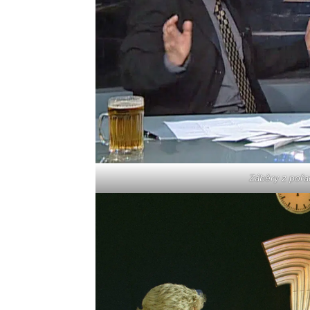
Záběry z pořa