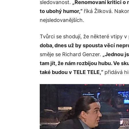
sledovanost.
„Renomovaní kritici o n
to ubohý humor,“
říká Žilková. Nako
nejsledovanějších.
Tvůrci se shodují, že některé vtipy 
doba, dnes už by spousta věcí nepr
směje se Richard Genzer.
„Jednou js
tam jít, že nám rozbijou hubu. Ve sku
také budou v TELE TELE,“
přidává hi