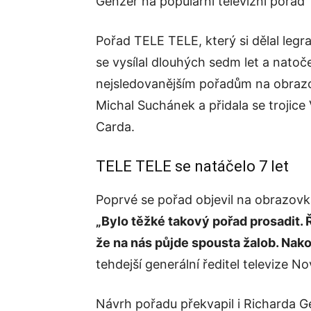
Genzer na populární televizní pořad
Pořad TELE TELE, který si dělal legra
se vysílal dlouhých sedm let a natoče
nejsledovanějším pořadům na obrazo
Michal Suchánek a přidala se trojice
Carda.
TELE TELE se natáčelo 7 let
Poprvé se pořad objevil na obrazovk
„Bylo těžké takový pořad prosadit. Ř
že na nás půjde spousta žalob. Nakon
tehdejší generální ředitel televize N
Návrh pořadu překvapil i Richarda 