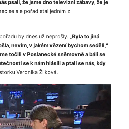
ás psali, že jsme dno televizní zábavy, že je
nec se ale pořad stal jedním z
v pořadu by dnes už neprošly.
„Byla to jiná
ošla, nevím, v jakém vězení bychom seděli,“
me točili v Poslanecké sněmovně a báli se
tečnosti se k nám hlásili a ptali se nás, kdy
storku Veronika Žilková.