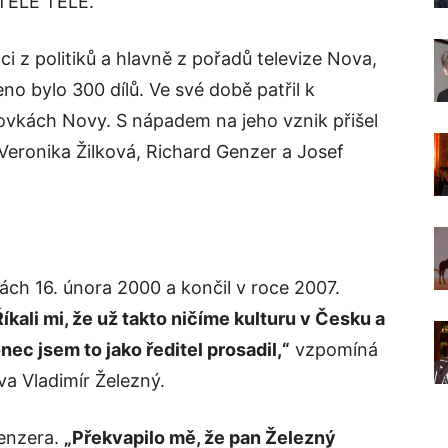
 TELE TELE.
ci z politiků a hlavně z pořadů televize Nova,
no bylo 300 dílů. Ve své době patřil k
vkách Novy. S nápadem na jeho vznik přišel
 Veronika Žilková, Richard Genzer a Josef
ách 16. února 2000 a končil v roce 2007.
íkali mi, že už takto ničíme kulturu v Česku a
ec jsem to jako ředitel prosadil,“
vzpomíná
ova Vladimír Železný.
Genzera.
„Překvapilo mě, že pan Železný