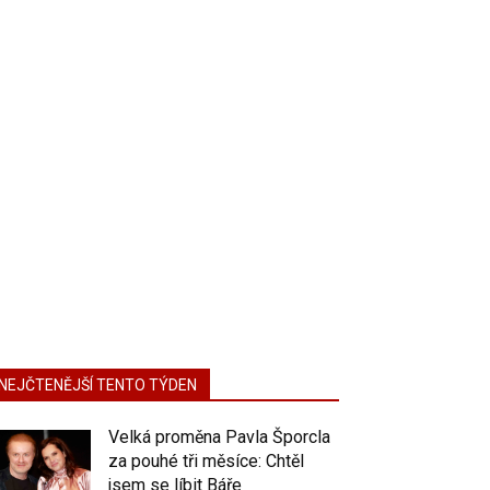
NEJČTENĚJŠÍ TENTO TÝDEN
Velká proměna Pavla Šporcla
za pouhé tři měsíce: Chtěl
jsem se líbit Báře