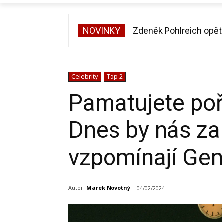
NOVINKY
Zdeněk Pohlreich opět v
Michal Suchánek ukáza
Celebrity
Top 2
Pamatujete po
Dnes by nás za 
vzpomínají Gen
Autor:
Marek Novotný
04/02/2024