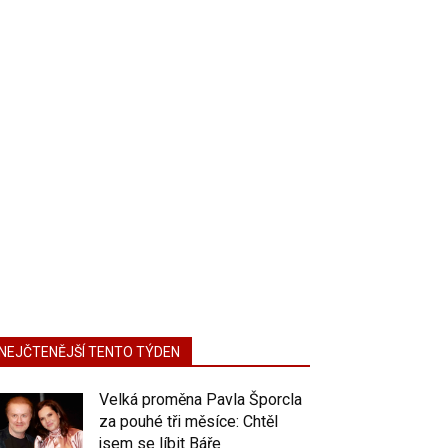
NEJČTENĚJŠÍ TENTO TÝDEN
Velká proměna Pavla Šporcla
za pouhé tři měsíce: Chtěl
jsem se líbit Báře