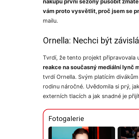
nákupu první sezóny působit zmaten
vám proto vysvětlit, proč jsem se p
mailu.
Ornella: Nechci být závislá
Tvrdí, že tento projekt připravoval
reakce na současný mediální lynč mé
tvrdí Ornella. Svým platícím divákům s
rodinu náročné. Uvědomila si prý, jak
externích tlacích a jak snadné je při
Fotogalerie