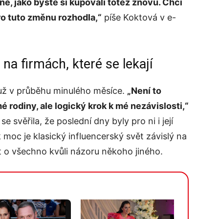
ě, jako byste si kupovali totéž znovu. Chci
ro tuto změnu rozhodla,“
píše Koktová v e-
 na firmách, které se lekají
a už v průběhu minulého měsíce.
„Není to
 rodiny, ale logický krok k mé nezávislosti,“
e svěřila, že poslední dny byly pro ni i její
 moc je klasický influencerský svět závislý na
jít o všechno kvůli názoru někoho jiného.