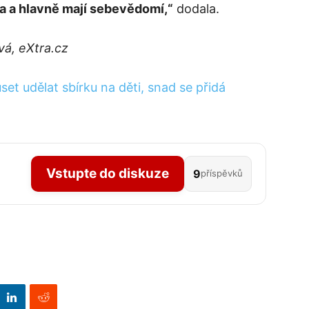
ta a hlavně mají sebevědomí,“
dodala.
vá, eXtra.cz
t udělat sbírku na děti, snad se přidá
Vstupte do diskuze
9
příspěvků