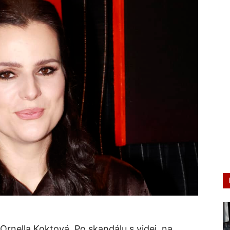
a Ornella Koktová. Po skandálu s videi, na