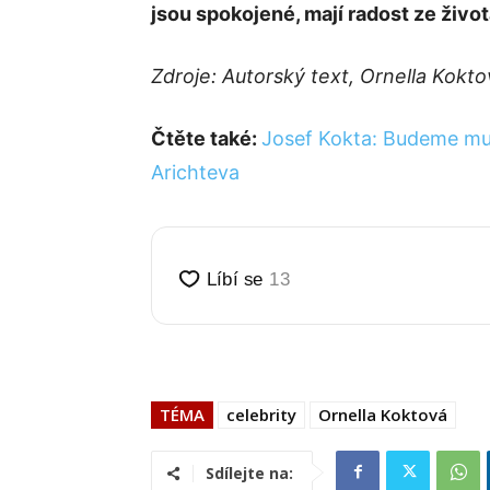
jsou spokojené, mají radost ze živo
Zdroje: Autorský text, Ornella Kokto
Čtěte také:
Josef Kokta: Budeme muse
Arichteva
TÉMA
celebrity
Ornella Koktová
Sdílejte na: