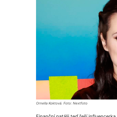
Ornella Koktová. Foto: Nextfoto
Finanční patálii teď řeší influencerk