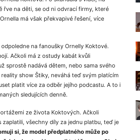
 řve na děti, se od ni odvrací firmy, které
. Ornella má však překvapivé řešení, více
 odpoledne na fanoušky Ornelly Koktové.
jí. Ačkoli má z ostudy kabát kvůli
 muž sprostě nadává dětem, nebo sama svého
 reality show Štiky, neváhá teď svým platícím
t platit více za odběr jejího podcastu. A to i
amaných sledujících denně.
portážemi ze života Koktových. Ačkoli
zaplatili, všechny díly za jednu platbu, teď je
muji si, že model předplatného může po