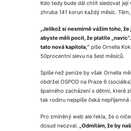
Kdo tedy bude dál chtít sledovat její
zhruba 141 korun každý měsíc. Těm, kt
„Jelikož si nesmírně vážím toho, že 
abyste měli pocit, že platíte „navíc“
tato nová kapitola,“
píše Ornella Kok
50procentní slevu na šest měsíců.
Spíše než peníze by však Ornella měl
obdržel OSPOD na Praze 6 (sociálk
špatného zacházení s dětmi, které z
tak rodinu nejspíše čeká nepříjemná
Pro zmíněný web ale řekla, že o niče
dosud neozval.
„Odmítám, že by naše