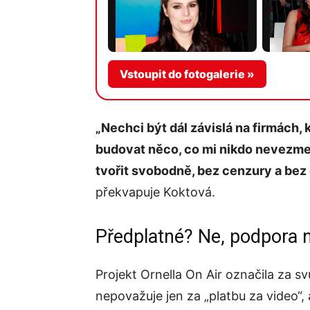
Vstoupit do fotogalerie »
„Nechci být dál závislá na firmách, 
budovat něco, co mi nikdo nevezme 
tvořit svobodně, bez cenzury a bez 
překvapuje Koktová.
Předplatné? Ne, podpora n
Projekt Ornella On Air označila za sv
nepovažuje jen za „platbu za video“, 