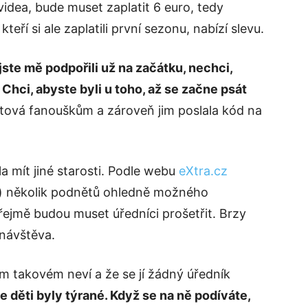
 videa, bude muset zaplatit 6 euro, tedy
eří si ale zaplatili první sezonu, nabízí slevu.
jste mě podpořili už na začátku, nechci,
. Chci, abyste byli u toho, až se začne psát
tová fanouškům a zároveň jim poslala kód na
a mít jiné starosti. Podle webu
eXtra.cz
a) několik podnětů ohledně možného
řejmě budou muset úředníci prošetřit. Brzy
 návštěva.
m takovém neví a že se jí žádný úředník
 děti byly týrané. Když se na ně podíváte,