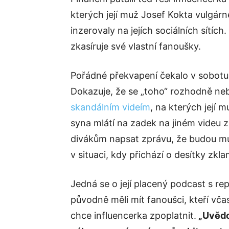
kterých její muž Josef Kokta vulgárně
inzerovaly na jejích sociálních sítích
zkasíruje své vlastní fanoušky.
Pořádné překvapení čekalo v sobotu
Dokazuje, že se „toho“ rozhodně nebo
skandálním videím
, na kterých její
syna mlátí na zadek na jiném videu z
divákům napsat zprávu, že budou muse
v situaci, kdy přichází o desítky zkl
Jedná se o její placený podcast s re
původně měli mít fanoušci, kteří včas 
chce influencerka zpoplatnit.
„Uvědo