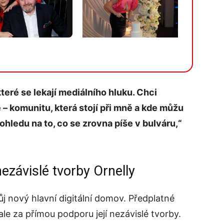
Více v galerii
které se lekají mediálního hluku. Chci
– komunitu, která stojí při mně a kde můžu
ohledu na to, co se zrovna píše v bulváru,“
ezávislé tvorby Ornelly
ůj nový hlavní digitální domov. Předplatné
ale za přímou podporu její nezávislé tvorby.