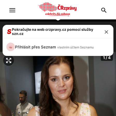
×
Pokračujte na web crzpravy.cz pomocí služby
Ornella Koktová: Jsem zdecimovaná,
S
szn.cz
bojím se pustit Quentina do školy
3 / 4
Přihlásit přes Seznam
vlastním účtem Seznamu
1 / 4