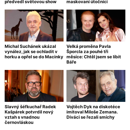
předvedl světovou show
maskovaní útočníci
Michal Suchánek ukázal
Velká proměna Pavla
vynález, jak se ochladit v
Šporcla za pouhé tři
horku a opřel se do Macinky
měsíce: Chtěl jsem se líbit
Báře
Slavný šéfkuchař Radek
Vojtěch Dyk na diskotéce
Kašpárek potvrdil nový
imitoval Miloše Zemana.
vztah s vnadnou
Diváci se řezali smíchy
černovláskou