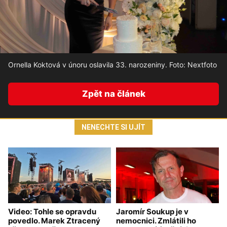
Ornella Koktová v únoru oslavila 33. narozeniny. Foto: Nextfoto
Zpět na článek
NENECHTE SI UJÍT
Video: Tohle se opravdu
Jaromír Soukup je v
povedlo. Marek Ztracený
nemocnici. Zmlátili ho