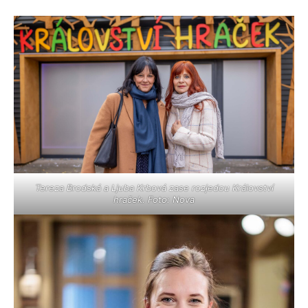
Tereza Brodská a Ljuba Krbová zase rozjedou Království
hraček. Foto: Nova