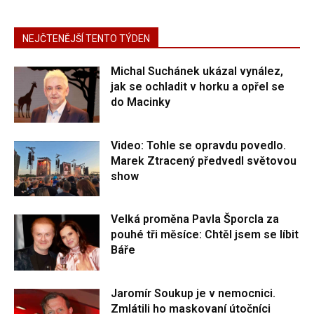
NEJČTENĚJŠÍ TENTO TÝDEN
Michal Suchánek ukázal vynález,
jak se ochladit v horku a opřel se
do Macinky
Video: Tohle se opravdu povedlo.
Marek Ztracený předvedl světovou
show
Velká proměna Pavla Šporcla za
pouhé tři měsíce: Chtěl jsem se líbit
Báře
Jaromír Soukup je v nemocnici.
Zmlátili ho maskovaní útočníci