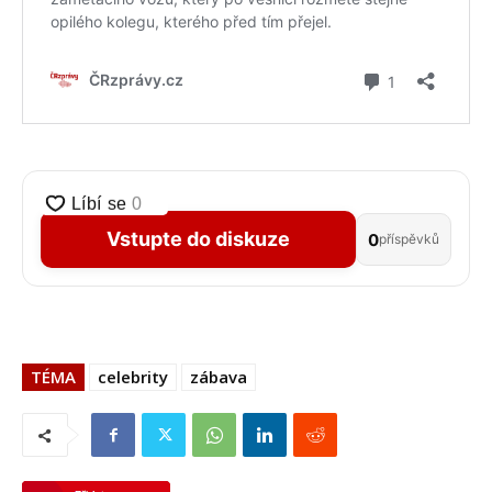
Vstupte do diskuze
0
příspěvků
TÉMA
celebrity
zábava