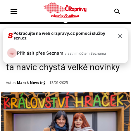
×
Pokračujte na web crzpravy.cz pomocí služby
Celebrity
Televize & zábava
Top 2
S
szn.cz
Nový seriál ZOO na Primě
Přihlásit přes Seznam
vlastním účtem Seznamu
narazil, drtí ho novácká Ulice,
ta navíc chystá velké novinky
Autor:
Marek Novotný
13/01/2025