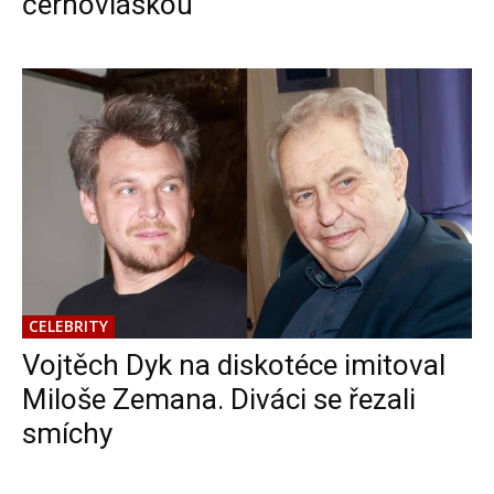
černovláskou
CELEBRITY
Vojtěch Dyk na diskotéce imitoval
Miloše Zemana. Diváci se řezali
smíchy