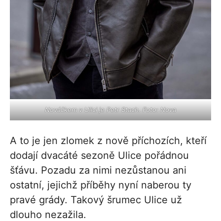
Nováčkem v Ulici je Petr Stach. Foto: Nova
A to je jen zlomek z nově příchozích, kteří
dodají dvacáté sezoně Ulice pořádnou
šťávu. Pozadu za nimi nezůstanou ani
ostatní, jejichž příběhy nyní naberou ty
pravé grády. Takový šrumec Ulice už
dlouho nezažila.