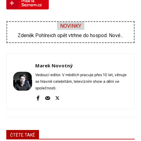
NOVINKY
Zdeněk Pohlreich opět vtrhne do hospod. Nové...
Michal Suchánek ukázal vynález, jak se ochladit...
Marek Novotný
Vedoucí editor. V médiích pracuje přes 10 let, věnuje
se hlavně celebritám, televizním show a dění ve
společnosti.
ČTĚTE TAKÉ