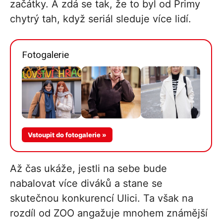
začátky. A zdá se tak, že to byl od Primy
chytrý tah, když seriál sleduje více lidí.
Fotogalerie
Více v
Vstoupit do fotogalerie »
galerii
Až čas ukáže, jestli na sebe bude
nabalovat více diváků a stane se
skutečnou konkurencí Ulici. Ta však na
rozdíl od ZOO angažuje mnohem známější