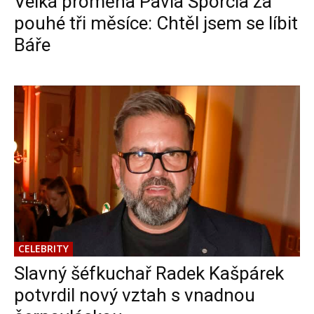
Velká proměna Pavla Šporcla za
pouhé tři měsíce: Chtěl jsem se líbit
Báře
CELEBRITY
Slavný šéfkuchař Radek Kašpárek
potvrdil nový vztah s vnadnou