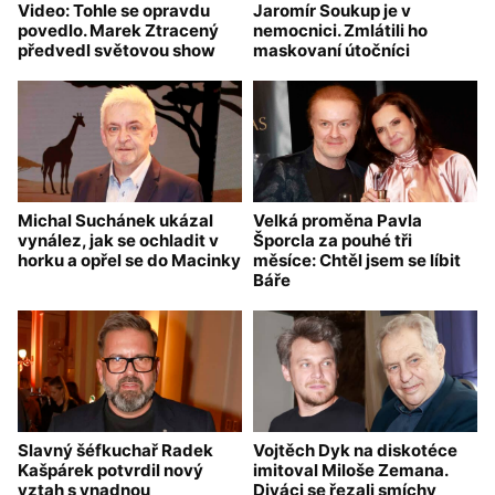
Video: Tohle se opravdu
Jaromír Soukup je v
povedlo. Marek Ztracený
nemocnici. Zmlátili ho
předvedl světovou show
maskovaní útočníci
Michal Suchánek ukázal
Velká proměna Pavla
vynález, jak se ochladit v
Šporcla za pouhé tři
horku a opřel se do Macinky
měsíce: Chtěl jsem se líbit
Báře
Slavný šéfkuchař Radek
Vojtěch Dyk na diskotéce
Kašpárek potvrdil nový
imitoval Miloše Zemana.
vztah s vnadnou
Diváci se řezali smíchy