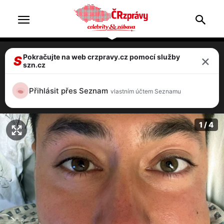
×
Pokračujte na web crzpravy.cz pomocí služby
Mirai promluvil: Dostal jsem rychlou ránu!
S
szn.cz
Do případu se vložila policie v Hradci
Králové
Přihlásit přes Seznam
vlastním účtem Seznamu
4 / 4
1 / 4