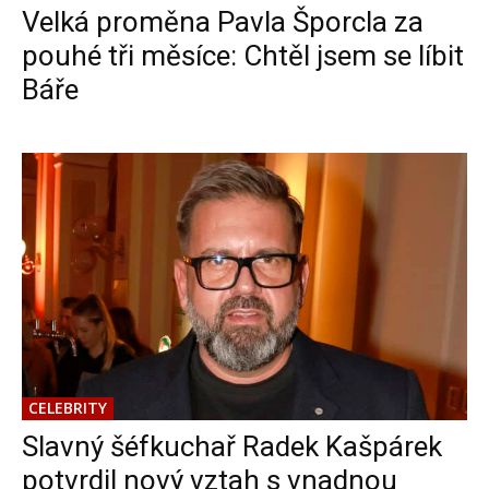
Velká proměna Pavla Šporcla za
pouhé tři měsíce: Chtěl jsem se líbit
Báře
CELEBRITY
Slavný šéfkuchař Radek Kašpárek
potvrdil nový vztah s vnadnou