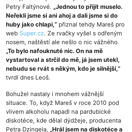
Petry Faltýnové.
„Jednou to přijít muselo.
Neřekli jsme si ani ahoj a dali jsme si do
huby jako chlapi,“
přiznal tehdy Mareš pro
web
Super.cz
. Ze rvačky vyšel s odřeným
nosem, naštěstí ale nešlo o nic vážného.
„To bylo nafouknuté nic. On na mě
vystartoval a strčil do mě, já jsem utekl,
nebudu se rvát s někým, kdo je silnější,“
tvrdí dnes Leoš.
Bohužel nastaly i mnohem vážnější
situace. To, když Mareš v roce 2010 pod
vlivem alkoholu napadl na pardubické
diskotéce, kde dělal dýdžeje, producenta
Petra Dzingela.
„Hrál jsem na diskotéce a