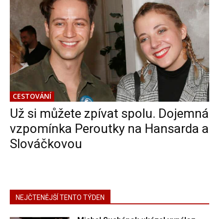
CESTOVÁNÍ
Už si můžete zpívat spolu. Dojemná
vzpomínka Peroutky na Hansarda a
Slováčkovou
NEJČTENĚJŠÍ TENTO TÝDEN