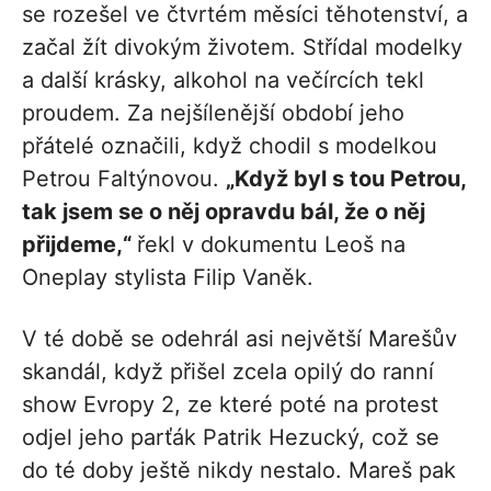
se rozešel ve čtvrtém měsíci těhotenství, a
začal žít divokým životem. Střídal modelky
a další krásky, alkohol na večírcích tekl
proudem. Za nejšílenější období jeho
přátelé označili, když chodil s modelkou
Petrou Faltýnovou.
„Když byl s tou Petrou,
tak jsem se o něj opravdu bál, že o něj
přijdeme,“
řekl v dokumentu Leoš na
Oneplay stylista Filip Vaněk.
V té době se odehrál asi největší Marešův
skandál, když přišel zcela opilý do ranní
show Evropy 2, ze které poté na protest
odjel jeho parťák Patrik Hezucký, což se
do té doby ještě nikdy nestalo. Mareš pak