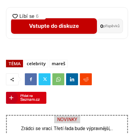
Vstupte do diskuze
0
příspěvků
TÉMA
celebrity
mareš
NOVINKY
Zdeněk Pohlreich opět vtrhne do hospod. Nové...