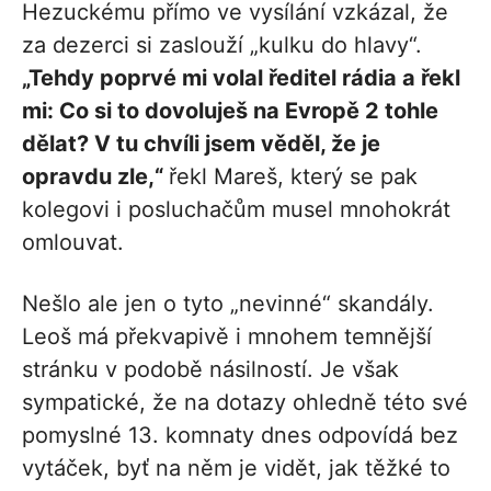
Hezuckému přímo ve vysílání vzkázal, že
za dezerci si zaslouží „kulku do hlavy“.
„Tehdy poprvé mi volal ředitel rádia a řekl
mi: Co si to dovoluješ na Evropě 2 tohle
dělat? V tu chvíli jsem věděl, že je
opravdu zle,“
řekl Mareš, který se pak
kolegovi i posluchačům musel mnohokrát
omlouvat.
Nešlo ale jen o tyto „nevinné“ skandály.
Leoš má překvapivě i mnohem temnější
stránku v podobě násilností. Je však
sympatické, že na dotazy ohledně této své
pomyslné 13. komnaty dnes odpovídá bez
vytáček, byť na něm je vidět, jak těžké to