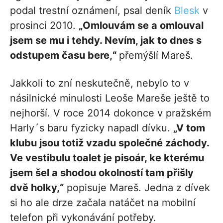
podal trestní oznámení, psal deník
Blesk
v
prosinci 2010.
„Omlouvám se a omlouval
jsem se mu i tehdy. Nevím, jak to dnes s
odstupem času bere,“
přemýšlí Mareš.
Jakkoli to zní neskutečně, nebylo to v
násilnické minulosti Leoše Mareše ještě to
nejhorší. V roce 2014 dokonce v pražském
Harly´s baru fyzicky napadl dívku.
„V tom
klubu jsou totiž vzadu společné záchody.
Ve vestibulu toalet je pisoár, ke kterému
jsem šel a shodou okolností tam přišly
dvě holky,“
popisuje Mareš. Jedna z dívek
si ho ale drze začala natáčet na mobilní
telefon při vykonávání potřeby.