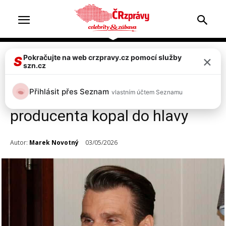
×
Pokračujte na web crzpravy.cz pomocí služby
Celebrity
S
szn.cz
Leoš Mareš a jeho násilnická
Přihlásit přes Seznam
vlastním účtem Seznamu
minulost: zmlátil dívku,
producenta kopal do hlavy
Autor:
Marek Novotný
03/05/2026