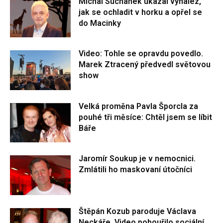
Michal Suchánek ukázal vynález,
jak se ochladit v horku a opřel se
do Macinky
Video: Tohle se opravdu povedlo.
Marek Ztracený předvedl světovou
show
Velká proměna Pavla Šporcla za
pouhé tři měsíce: Chtěl jsem se líbit
Báře
Jaromír Soukup je v nemocnici.
Zmlátili ho maskovaní útočníci
Štěpán Kozub paroduje Václava
Neckáře. Video pobouřilo sociální