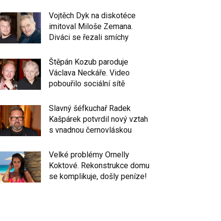
Vojtěch Dyk na diskotéce
imitoval Miloše Zemana.
Diváci se řezali smíchy
Štěpán Kozub paroduje
Václava Neckáře. Video
pobouřilo sociální sítě
Slavný šéfkuchař Radek
Kašpárek potvrdil nový vztah
s vnadnou černovláskou
Velké problémy Ornelly
Koktové. Rekonstrukce domu
se komplikuje, došly peníze!