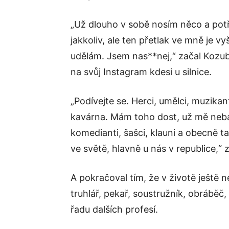
„Už dlouho v sobě nosím něco a potřebu
jakkoliv, ale ten přetlak ve mně je v
udělám. Jsem nas**nej,“ začal Kozub
na svůj Instagram kdesi u silnice.
„Podívejte se. Herci, umělci, muzikanti
kavárna. Mám toho dost, už mě nebaví
komedianti, šašci, klauni a obecně t
ve světě, hlavně u nás v republice,“ 
A pokračoval tím, že v životě ještě ne
truhlář, pekař, soustružník, obráběč,
řadu dalších profesí.