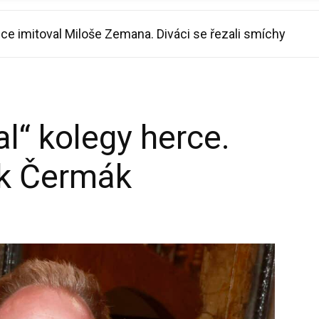
ce imitoval Miloše Zemana. Diváci se řezali smíchy
al“ kolegy herce.
k Čermák