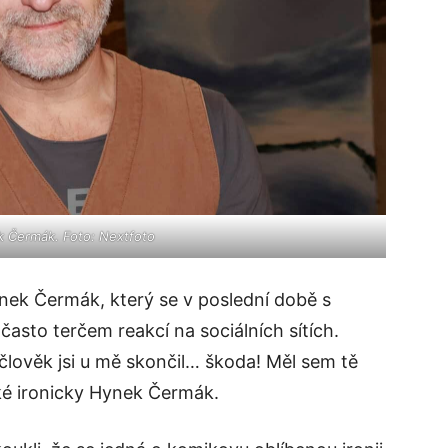
 Čermák. Foto: Nextfoto
ynek Čermák, který se v poslední době s
o často terčem reakcí na sociálních sítích.
o člověk jsi u mě skončil… škoda! Měl sem tě
ké ironicky Hynek Čermák.