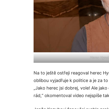
Herec Hynek
Na to ještě ostřeji reagoval herec H
oblibou vyjadřuje k politice a je za t
„Jako herec jsi dobrej, vole! Ale jak
rád,“ okomentoval video nejspíše ta