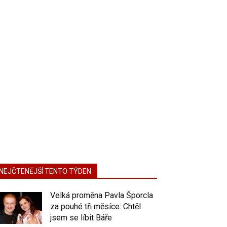
NEJČTENĚJŠÍ TENTO TÝDEN
Velká proměna Pavla Šporcla
za pouhé tři měsíce: Chtěl
jsem se líbit Báře