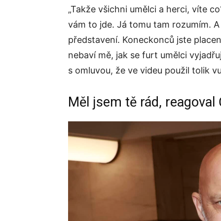
„Takže všichni umělci a herci, víte co
vám to jde. Já tomu tam rozumím. A n
představení. Koneckonců jste placeni
nebaví mě, jak se furt umělci vyjadřu
s omluvou, že ve videu použil tolik vu
Měl jsem tě rád, reagova