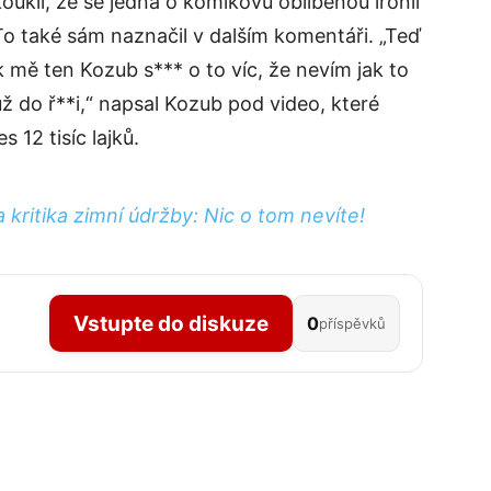
ukli, že se jedná o komikovu oblíbenou ironii
 To také sám naznačil v dalším komentáři. „Teď
 mě ten Kozub s*** o to víc, že nevím jak to
už do ř**i,“ napsal Kozub pod video, které
 12 tisíc lajků.
 kritika zimní údržby: Nic o tom nevíte!
Vstupte do diskuze
0
příspěvků