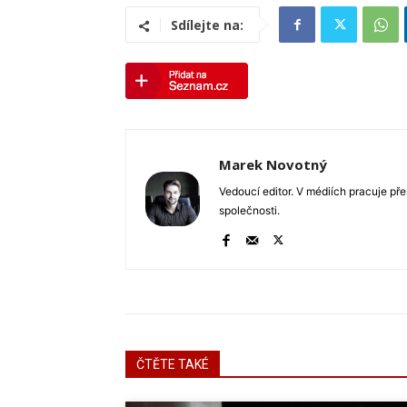
Sdílejte na:
Marek Novotný
Vedoucí editor. V médiích pracuje pře
společnosti.
ČTĚTE TAKÉ