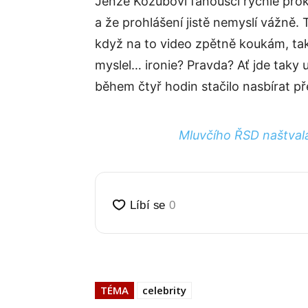
Jenže Kozubovi fanoušci rychle proko
a že prohlášení jistě nemyslí vážně.
když na to video zpětně koukám, tak
myslel… ironie? Pravda? Ať jde taky 
během čtyř hodin stačilo nasbírat přes
Mluvčího ŘSD naštvala
TÉMA
celebrity