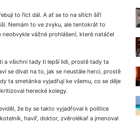
ji to říct dál. A ať se to na sítích šíří
yšší. Nemám to ve zvyku, ale tentokrát to
 neobvykle vážné prohlášení, které natáčel
 a všichni tady ti lepší lidi, prostě tady ta
 se dívat na to, jak se neustále herci, prostě
ady ta smetánka vyjadřují ke všemu, co se děje
zkritizoval herecké kolegy.
viděl, že by se takto vyjadřoval k politice
 kotelník, havíř, doktor, zvěrolékař a jmenoval