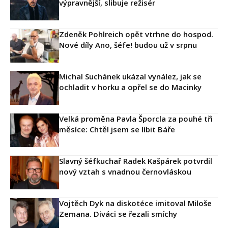
výpravnější, slibuje režisér
Zdeněk Pohlreich opět vtrhne do hospod.
Nové díly Ano, šéfe! budou už v srpnu
Michal Suchánek ukázal vynález, jak se
ochladit v horku a opřel se do Macinky
Velká proměna Pavla Šporcla za pouhé tři
měsíce: Chtěl jsem se líbit Báře
Slavný šéfkuchař Radek Kašpárek potvrdil
nový vztah s vnadnou černovláskou
Vojtěch Dyk na diskotéce imitoval Miloše
Zemana. Diváci se řezali smíchy