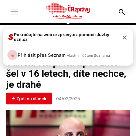
Home
Celebrity
×
Pokračujte na web crzpravy.cz pomocí služby
S
szn.cz
Celebrity
Televize & zábava
Top 2
Kontroverzní stylista Filip
Přihlásit přes Seznam
vlastním účtem Seznamu
Vaněk: Na první liposukci
šel v 16 letech, díte nechce,
je drahé
← Zpět na článek
04/02/2025