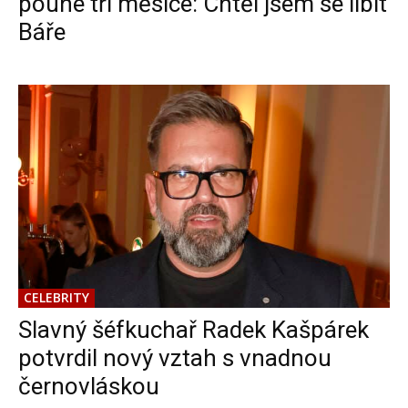
pouhé tři měsíce: Chtěl jsem se líbit
Báře
CELEBRITY
Slavný šéfkuchař Radek Kašpárek
potvrdil nový vztah s vnadnou
černovláskou