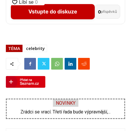
Vstupte do diskuze
0
příspěvků
TÉMA
celebrity
NOVINKY
Zdeněk Pohlreich opět vtrhne do hospod. Nové...