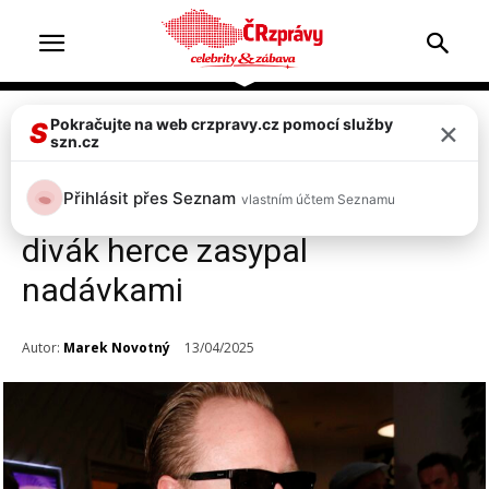
×
Pokračujte na web crzpravy.cz pomocí služby
Celebrity
S
szn.cz
Komik Štěpán Kozub v šoku:
Přihlásit přes Seznam
vlastním účtem Seznamu
Drsný útok v divadle, sprostý
divák herce zasypal
nadávkami
Autor:
Marek Novotný
13/04/2025