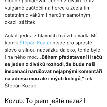
dlouho pamatovat. Jeden z diváků totiž
vulgárně zaútočil na herce a zcela tím
ostatním divákům i hercům samotným
zkazil zážitek.
Ačkoli jedna z hlavních hvězd divadla Mír
komik
Štěpán Kozub
nejde pro sprosté
slovo a silnou nadsázku daleko, tohle bylo
i na něho moc.
„Během představení Hráčů
se jeden z diváků rozhodl, že bude naši
inscenaci narušovat nejapnými komentáři
na adresu mou ale i mých kolegů,“
řekl
Štěpán Kozub.
Kozub: To jsem ještě nezažil