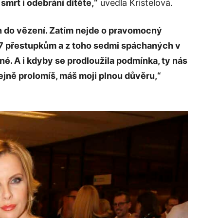
 smrt i odebrání dítěte,“
uvedla Kristelová.
n do vězení. Zatím nejde o pravomocný
17 přestupkům a z toho sedmi spáchaných v
né. A i kdyby se prodloužila podmínka, ty nás
ejně prolomíš, máš moji plnou důvěru,“