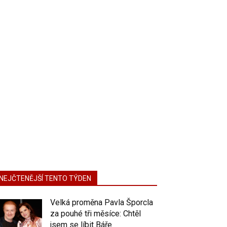
NEJČTENĚJŠÍ TENTO TÝDEN
Velká proměna Pavla Šporcla
za pouhé tři měsíce: Chtěl
jsem se líbit Báře