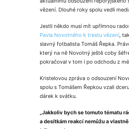
aktuálnímu odsouzení řeporyjského 
vězení. Dlouhé roky spolu vedli mediá
Jestli někdo musí mít upřímnou rado
Pavla Novotného k trestu vězení
, ta
slavný fotbalista Tomáš Řepka. Právě 
který na ně Novotný ještě coby šéfre
pokračoval v tom i po odchodu z médi
Kristelovou zpráva o odsouzení Nov
spolu s Tomášem Řepkou vzali dceru C
dárek k svátku.
„Jakkoliv bych se tomuto tématu r
a desítkám reakcí nemůžu a vlastně 