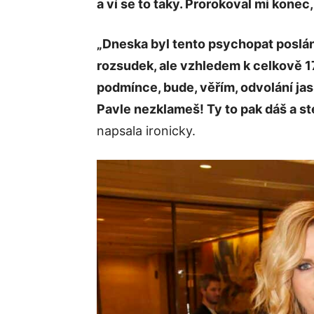
a ví se to taky. Prorokoval mi konec,
„Dneska byl tento psychopat poslá
rozsudek, ale vzhledem k celkově 
podmínce, bude, věřím, odvolání jas
Pavle nezklameš! Ty to pak dáš a st
napsala ironicky.