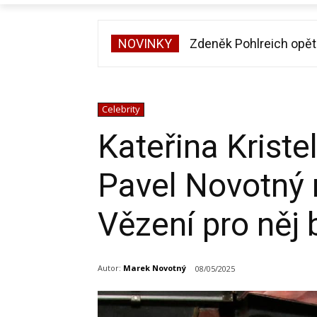
NOVINKY
Zdeněk Pohlreich opět vt
Michal Suchánek ukázal
Celebrity
Kateřina Kriste
Pavel Novotný 
Vězení pro něj 
Autor:
Marek Novotný
08/05/2025