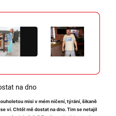
Více v galerii
ostat na dno
ouholetou misi v mém ničení, týrání, šikaně
 ví. Chtěl mě dostat na dno. Tim se netajil