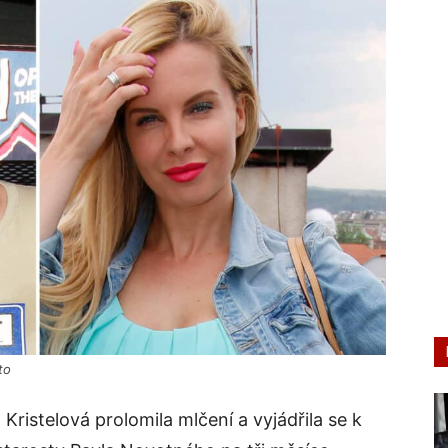
to
Kristelová prolomila mlčení a vyjádřila se k