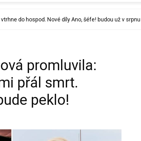
rhne do hospod. Nové díly Ano, šéfe! budou už v srpnu
 vynález, jak se ochladit v horku a opřel se do Macinky
lová promluvila:
mi přál smrt.
bude peklo!