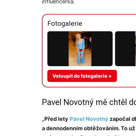
influencerka.
Fotogalerie
Vstoupit do fotogalerie »
Pavel Novotný mě chtěl d
„Před lety
Pavel Novotný
započal dl
a dennodenním obtěžováním. To už se