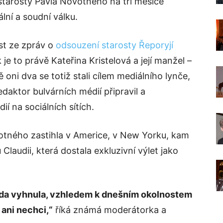
starosty Pavla Novotného na tři měsíce
lní a soudní válku.
st ze zpráv o
odsouzení starosty Řeporyjí
k je to právě Kateřina Kristelová a její manžel –
oni dva se totiž stali cílem mediálního lynče,
daktor bulvárních médií připravil a
í na sociálních sítích.
otného zastihla v Americe, v New Yorku, kam
laudii, která dostala exkluzivní výlet jako
áda vyhnula, vzhledem k dnešním okolnostem
ani nechci,“
říká známá moderátorka a