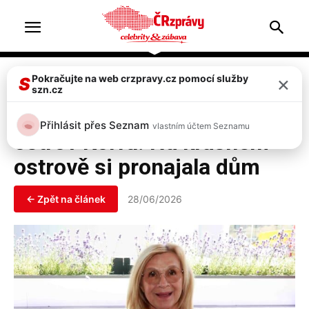
Home
Celebrity
×
Pokračujte na web crzpravy.cz pomocí služby
S
szn.cz
Celebrity
Jana Paulová a její útěky na
Přihlásit přes Seznam
vlastním účtem Seznamu
ostrov Korfu: Na krásném
ostrově si pronajala dům
← Zpět na článek
28/06/2026