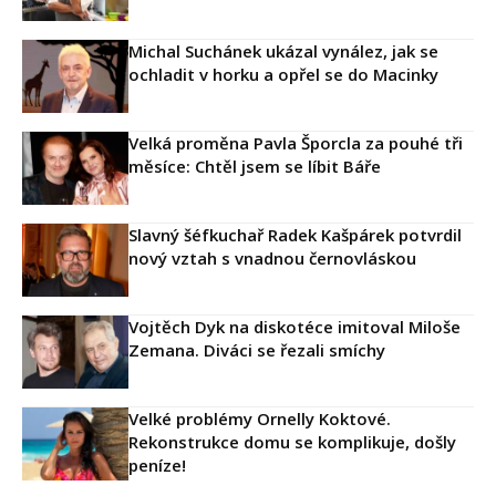
Michal Suchánek ukázal vynález, jak se
ochladit v horku a opřel se do Macinky
Velká proměna Pavla Šporcla za pouhé tři
měsíce: Chtěl jsem se líbit Báře
Slavný šéfkuchař Radek Kašpárek potvrdil
nový vztah s vnadnou černovláskou
Vojtěch Dyk na diskotéce imitoval Miloše
Zemana. Diváci se řezali smíchy
Velké problémy Ornelly Koktové.
Rekonstrukce domu se komplikuje, došly
peníze!