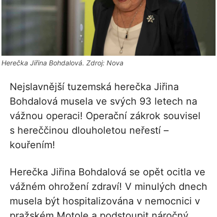
Herečka Jiřina Bohdalová. Zdroj: Nova
Nejslavnější tuzemská herečka Jiřina
Bohdalová musela ve svých 93 letech na
vážnou operaci! Operační zákrok souvisel
s hereččinou dlouholetou neřestí –
kouřením!
Herečka Jiřina Bohdalová se opět ocitla ve
vážném ohrožení zdraví! V minulých dnech
musela být hospitalizována v nemocnici v
pražském Motole a podstoupit náročný