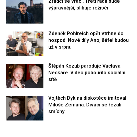
Zrádci se vrací. Třetí řada bude
výpravnější, slibuje režisér
Zdeněk Pohlreich opět vtrhne do
hospod. Nové díly Ano, šéfe! budou
už v srpnu
Štěpán Kozub paroduje Václava
Neckáře. Video pobouřilo sociální
sítě
Vojtěch Dyk na diskotéce imitoval
Miloše Zemana. Diváci se řezali
smíchy