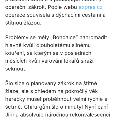
operační zákrok. Podle webu
expres.cz
operace souvisela s dýchacími cestami a
štítnou žlázou.
Problémy se měly „Bohdalce“ nahromadit
hlavně kvůli dlouholetému silnému
kouření, se kterým se v posledních
měsících kvůli varování lékařů snaží
seknout.
Šlo sice o plánovaný zákrok na štítné
žláze, ale s ohledem na pokročilý věk
herečky musel proběhnout velmi rychle a
šetrně. Chirurgům šlo o minuty! Nyní paní
Jiřina absolvuje náročnou rekonvalescenci