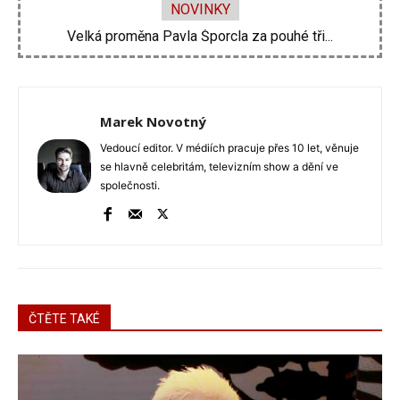
NOVINKY
Velká proměna Pavla Šporcla za pouhé tři...
Jaromír Soukup je v nemocnici. Zmlátili ho...
Marek Novotný
Vedoucí editor. V médiích pracuje přes 10 let, věnuje
se hlavně celebritám, televizním show a dění ve
společnosti.
ČTĚTE TAKÉ