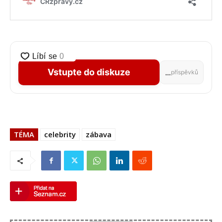
Vstupte do diskuze
…
příspěvků
TÉMA
celebrity
zábava