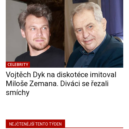
CELEBRITY
Vojtěch Dyk na diskotéce imitoval
Miloše Zemana. Diváci se řezali
smíchy
NEJČTENĚJŠÍ TENTO TÝDEN