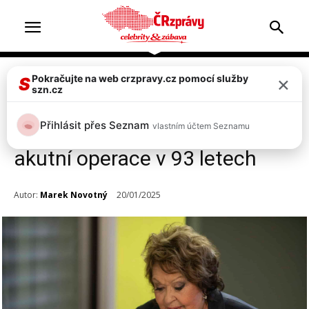
×
Pokračujte na web crzpravy.cz pomocí služby
Celebrity
Top 2
S
szn.cz
Herečka Jiřina Bohdalová
Přihlásit přes Seznam
vlastním účtem Seznamu
opět v nemocnici! Velmi vážná
akutní operace v 93 letech
Autor:
Marek Novotný
20/01/2025