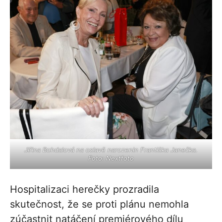
Jiřina Bohdalová na oslavě narozenin Františka Janečka.
Foto: Nextfoto
Hospitalizaci herečky prozradila
skutečnost, že se proti plánu nemohla
zúčastnit natáčení premiérového dílu