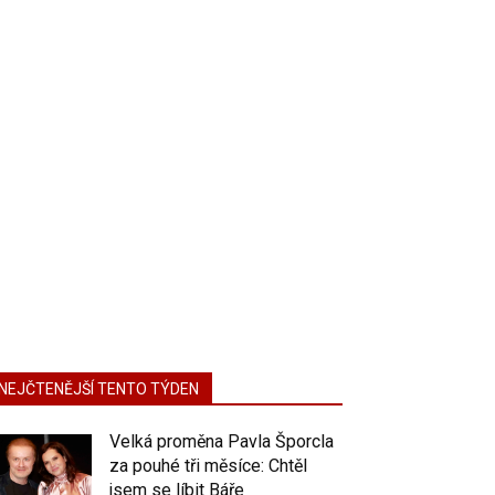
NEJČTENĚJŠÍ TENTO TÝDEN
Velká proměna Pavla Šporcla
za pouhé tři měsíce: Chtěl
jsem se líbit Báře