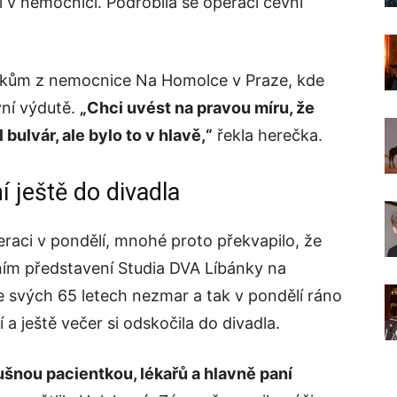
ží v nemocnici. Podrobila se operaci cévní
škům z nemocnice Na Homolce v Praze, kde
vní výdutě.
„Chci uvést na pravou míru, že
bulvár, ale bylo to v hlavě,“
řekla herečka.
í ještě do divadla
eraci v pondělí, mnohé proto překvapilo, že
lním představení Studia DVA Líbánky na
 svých 65 letech nezmar a tak v pondělí ráno
a ještě večer si odskočila do divadla.
ušnou pacientkou, lékařů a hlavně paní