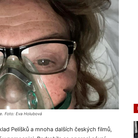
e. Foto: Eva Holubová
ad Pelíšků a mnoha dalších českých filmů,