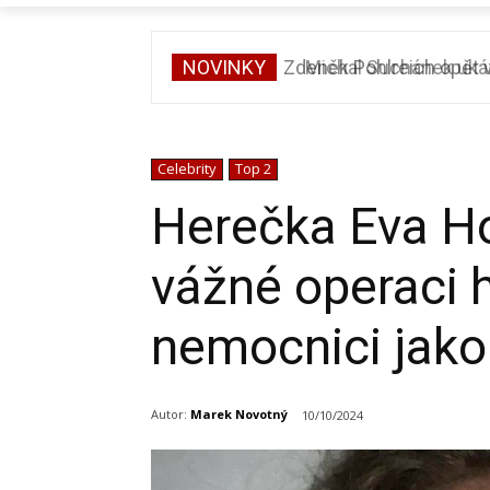
NOVINKY
Michal Suchánek ukázal
Celebrity
Top 2
Herečka Eva Ho
vážné operaci hl
nemocnici jak
Autor:
Marek Novotný
10/10/2024