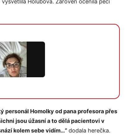
“
vysvětlila Holubová. Zároveň ocenila péči
ký personál Homolky od pana profesora přes
šichni jsou úžasní a to dělá pacientovi v
snází kolem sebe vidím…“
dodala herečka.