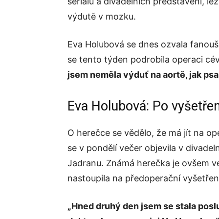
seriálů a divadelních představení, le
výdutě v mozku.
Eva Holubová se dnes ozvala fanou
se tento týden podrobila operaci cé
jsem neměla výduť na aortě, jak psal 
Eva Holubová: Po vyšetřen
O herečce se vědělo, že má jít na op
se v pondělí večer objevila v divade
Jadranu. Známá herečka je ovšem ve
nastoupila na předoperační vyšetření 
„Hned druhý den jsem se stala posl