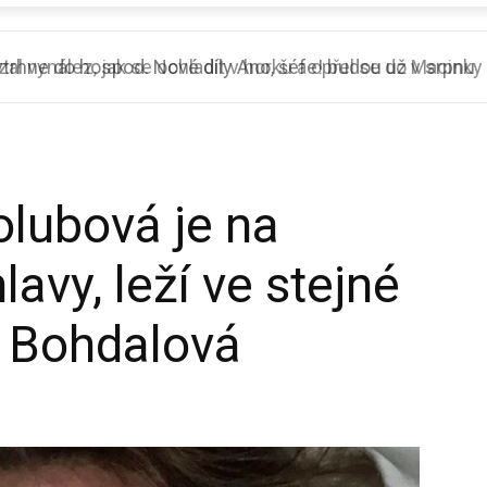
 vynález, jak se ochladit v horku a opřel se do Macinky
lubová je na
avy, leží ve stejné
o Bohdalová