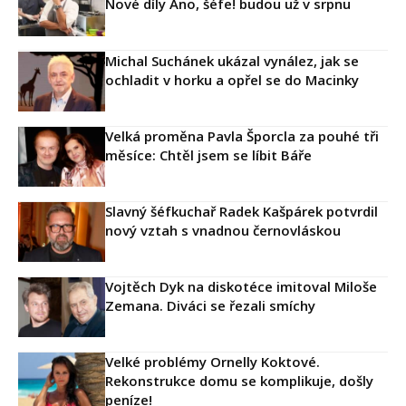
Nové díly Ano, šéfe! budou už v srpnu
Michal Suchánek ukázal vynález, jak se
ochladit v horku a opřel se do Macinky
Velká proměna Pavla Šporcla za pouhé tři
měsíce: Chtěl jsem se líbit Báře
Slavný šéfkuchař Radek Kašpárek potvrdil
nový vztah s vnadnou černovláskou
Vojtěch Dyk na diskotéce imitoval Miloše
Zemana. Diváci se řezali smíchy
Velké problémy Ornelly Koktové.
Rekonstrukce domu se komplikuje, došly
peníze!