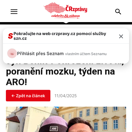
Home
Celebrity
×
Pokračujte na web crzpravy.cz pomocí služby
S
szn.cz
Celebrity
Herec Roman Vojtek: 10letý
Přihlásit přes Seznam
vlastním účtem Seznamu
syn Beník v ohrožení života,
poranění mozku, týden na
ARO!
← Zpět na článek
11/04/2025