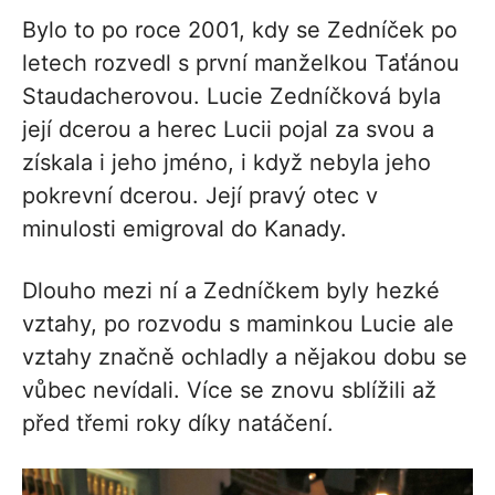
Bylo to po roce 2001, kdy se Zedníček po
letech rozvedl s první manželkou Taťánou
Staudacherovou. Lucie Zedníčková byla
její dcerou a herec Lucii pojal za svou a
získala i jeho jméno, i když nebyla jeho
pokrevní dcerou. Její pravý otec v
minulosti emigroval do Kanady.
Dlouho mezi ní a Zedníčkem byly hezké
vztahy, po rozvodu s maminkou Lucie ale
vztahy značně ochladly a nějakou dobu se
vůbec nevídali. Více se znovu sblížili až
před třemi roky díky natáčení.