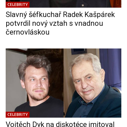
CELEBRITY
Slavný šéfkuchař Radek Kašpárek
potvrdil nový vztah s vnadnou
černovláskou
CELEBRITY
Vojtěch Dyk na diskotéce imitoval