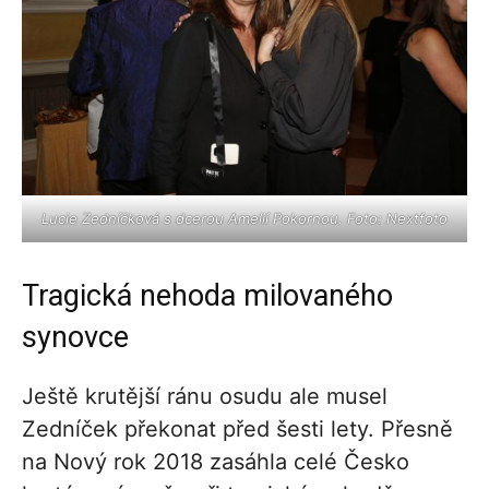
Lucie Zedníčková s dcerou Amelií Pokornou. Foto: Nextfoto
Tragická nehoda milovaného
synovce
Ještě krutější ránu osudu ale musel
Zedníček překonat před šesti lety. Přesně
na Nový rok 2018 zasáhla celé Česko