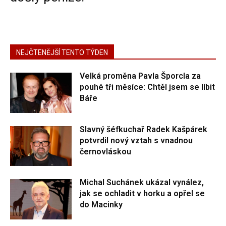
NEJČTENĚJŠÍ TENTO TÝDEN
Velká proměna Pavla Šporcla za
pouhé tři měsíce: Chtěl jsem se líbit
Báře
Slavný šéfkuchař Radek Kašpárek
potvrdil nový vztah s vnadnou
černovláskou
Michal Suchánek ukázal vynález,
jak se ochladit v horku a opřel se
do Macinky