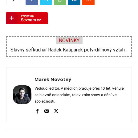
NOVINKY
Slavný šéfkuchař Radek Kašpárek potvrdil nový vztah...
Zrádci se vrací. Třetí řada bude výpravnější,...
Marek Novotný
Vedoucí editor. V médiích pracuje přes 10 let, věnuje
se hlavně celebritám, televizním show a dění ve
společnosti.