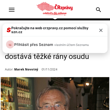
×
Pokračujte na web crzpravy.cz pomocí služby
Celebrity
Top 2
S
szn.cz
Herec Pavel Zedníček, který
Přihlásit přes Seznam
vlastním účtem Seznamu
dnes slaví 75. narozeniny,
dostává těžké rány osudu
Autor:
Marek Novotný
01/11/2024