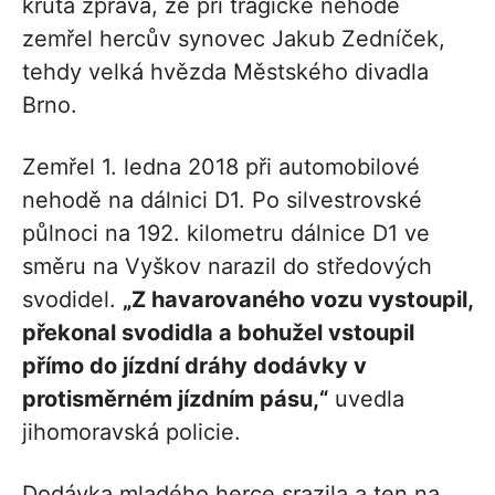
krutá zpráva, že při tragické nehodě
zemřel hercův synovec Jakub Zedníček,
tehdy velká hvězda Městského divadla
Brno.
Zemřel 1. ledna 2018 při automobilové
nehodě na dálnici D1. Po silvestrovské
půlnoci na 192. kilometru dálnice D1 ve
směru na Vyškov narazil do středových
svodidel.
„Z havarovaného vozu vystoupil,
překonal svodidla a bohužel vstoupil
přímo do jízdní dráhy dodávky v
protisměrném jízdním pásu,“
uvedla
jihomoravská policie.
Dodávka mladého herce srazila a ten na