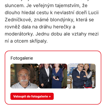
sluncem. Je veřejným tajemstvím, že
dlouho hledal cestu k nevlastní dceři Lucii
Zedníčkové, známé blondýnky, která se
rovněž dala na dráhu herečky a
moderátorky. Jednu dobu ale vztahy mezi
ní a otcem skřípaly.
Fotogalerie
Více v
Vstoupit do fotogalerie »
galerii