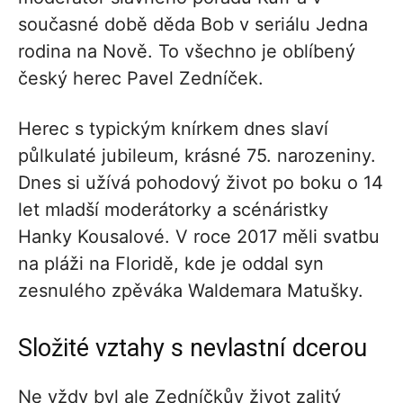
současné době děda Bob v seriálu Jedna
rodina na Nově. To všechno je oblíbený
český herec Pavel Zedníček.
Herec s typickým knírkem dnes slaví
půlkulaté jubileum, krásné 75. narozeniny.
Dnes si užívá pohodový život po boku o 14
let mladší moderátorky a scénáristky
Hanky Kousalové. V roce 2017 měli svatbu
na pláži na Floridě, kde je oddal syn
zesnulého zpěváka Waldemara Matušky.
Složité vztahy s nevlastní dcerou
Ne vždy byl ale Zedníčkův život zalitý