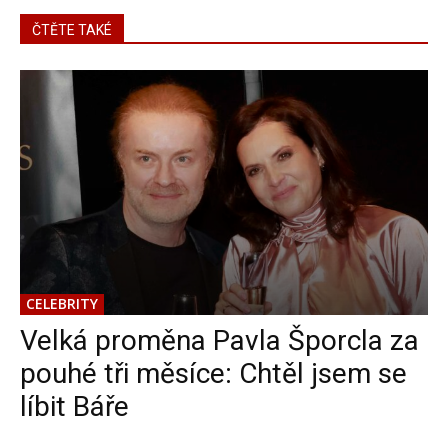
ČTĚTE TAKÉ
CELEBRITY
Velká proměna Pavla Šporcla za
pouhé tři měsíce: Chtěl jsem se
líbit Báře