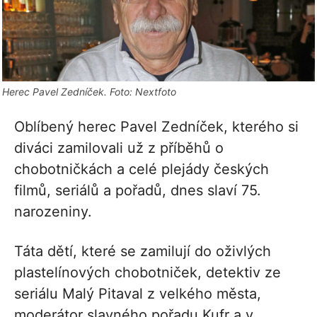
Herec Pavel Zedníček. Foto: Nextfoto
Oblíbený herec Pavel Zedníček, kterého si
diváci zamilovali už z příběhů o
chobotničkách a celé plejády českých
filmů, seriálů a pořadů, dnes slaví 75.
narozeniny.
Táta dětí, které se zamilují do oživlých
plastelínových chobotniček, detektiv ze
seriálu Malý Pitaval z velkého města,
moderátor slavného pořadu Kufr a v