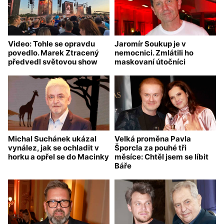
Video: Tohle se opravdu
Jaromír Soukup je v
povedlo. Marek Ztracený
nemocnici. Zmlátili ho
předvedl světovou show
maskovaní útočníci
Michal Suchánek ukázal
Velká proměna Pavla
vynález, jak se ochladit v
Šporcla za pouhé tři
horku a opřel se do Macinky
měsíce: Chtěl jsem se líbit
Báře