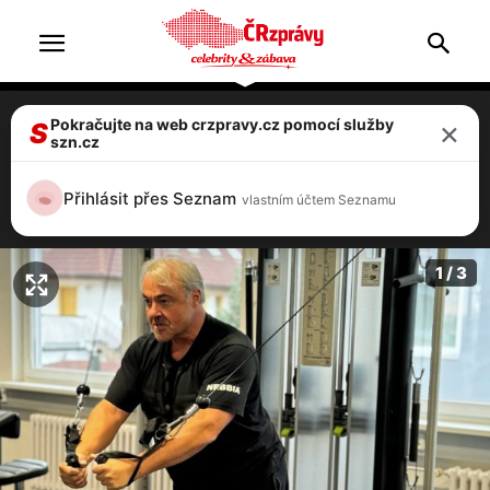
×
Pokračujte na web crzpravy.cz pomocí služby
Herec Martin Zounar má velké trápení,
S
szn.cz
nabral na 130 kilo! Teď znovu hubne,
podívejte se, jak vypadá
Přihlásit přes Seznam
vlastním účtem Seznamu
2 / 3
1 / 3