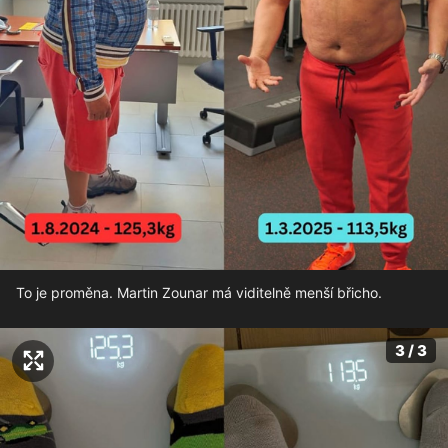
To je proměna. Martin Zounar má viditelně menší břicho.
3 / 3