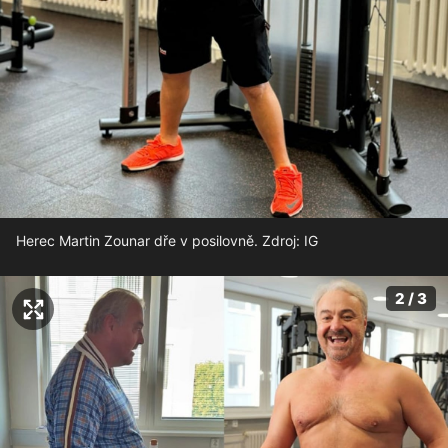
Herec Martin Zounar dře v posilovně. Zdroj: IG
2 / 3