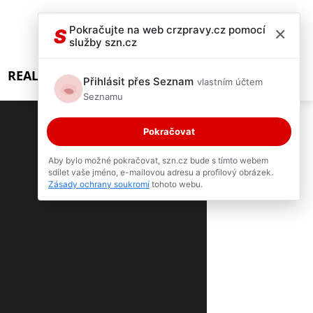
×
Pokračujte na web crzpravy.cz pomocí
S
služby szn.cz
REALITY SHOW
Přihlásit přes Seznam
vlastním účtem
Seznamu
Pokračovat
6 / 6
Aby bylo možné pokračovat, szn.cz bude s tímto webem
sdílet vaše jméno, e-mailovou adresu a profilový obrázek.
Zásady ochrany soukromí
tohoto webu.