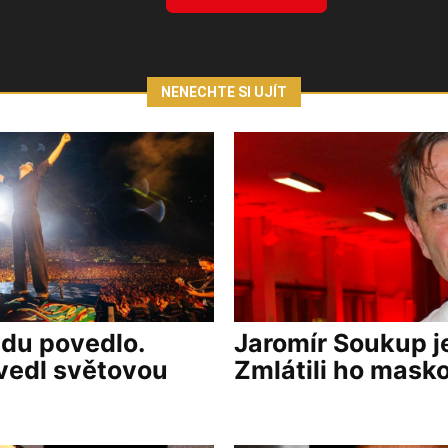
NENECHTE SI UJÍT
vdu povedlo.
Jaromír Soukup j
vedl světovou
Zmlátili ho masko