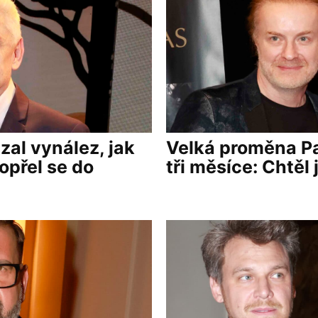
al vynález, jak
Velká proměna Pa
opřel se do
tři měsíce: Chtěl 