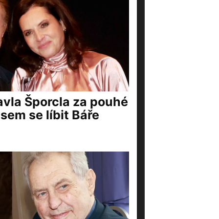
vla Šporcla za pouhé
jsem se líbit Báře