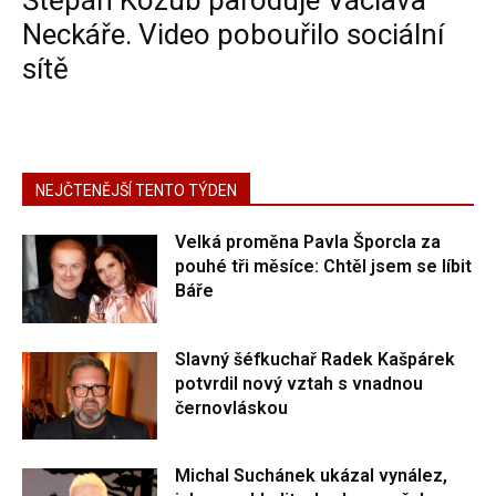
Štěpán Kozub paroduje Václava
Neckáře. Video pobouřilo sociální
sítě
NEJČTENĚJŠÍ TENTO TÝDEN
Velká proměna Pavla Šporcla za
pouhé tři měsíce: Chtěl jsem se líbit
Báře
Slavný šéfkuchař Radek Kašpárek
potvrdil nový vztah s vnadnou
černovláskou
Michal Suchánek ukázal vynález,