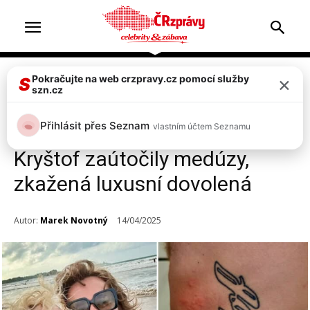
×
Pokračujte na web crzpravy.cz pomocí služby
Celebrity
S
szn.cz
Haló, tady medúza… Na
Přihlásit přes Seznam
vlastním účtem Seznamu
Richarda Krajča z kapely
Kryštof zaútočily medúzy,
zkažená luxusní dovolená
Autor:
Marek Novotný
14/04/2025