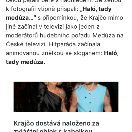
celou patálii bere s nadhledem. Se ženou
k fotografii vtipně přispali:
„Haló, tady
medúza…“
s připomínkou, že Krajčo mimo
jiné začínal v televizi jako jeden z
moderátorů hudebního pořadu Medúza na
České televizi. Hitparáda začínala
animovanou znělkou se sloganem:
Haló,
tady medúza.