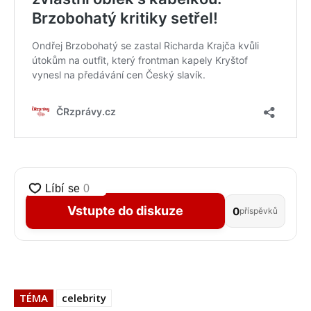
Vstupte do diskuze
0
příspěvků
TÉMA
celebrity