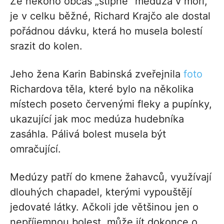
Že někoho občas „štípne“ medúza v moři,
je v celku běžné, Richard Krajčo ale dostal
pořádnou dávku, která ho musela bolestí
srazit do kolen.
Jeho žena Karin Babinská zveřejnila
foto
Richardova těla, které bylo na několika
místech poseto červenými fleky a pupínky,
ukazující jak moc medúza hudebníka
zasáhla. Pálivá bolest musela být
omračující.
Medúzy patří do kmene žahavců, využívají
dlouhých chapadel, kterými vypouštějí
jedovaté látky. Ačkoli jde většinou jen o
nepříjemnou bolest, může jít dokonce o