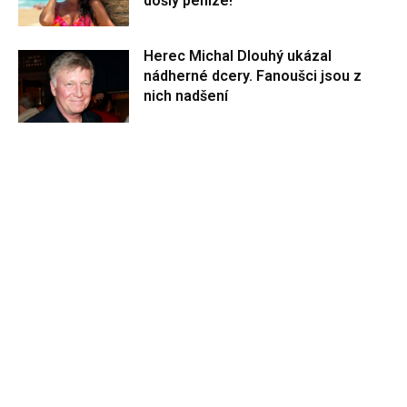
došly peníze!
Herec Michal Dlouhý ukázal
nádherné dcery. Fanoušci jsou z
nich nadšení