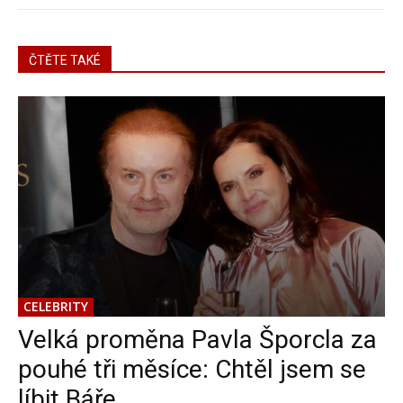
ČTĚTE TAKÉ
CELEBRITY
Velká proměna Pavla Šporcla za
pouhé tři měsíce: Chtěl jsem se
líbit Báře