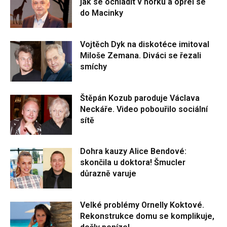
jak se ochladit v horku a opřel se
do Macinky
Vojtěch Dyk na diskotéce imitoval
Miloše Zemana. Diváci se řezali
smíchy
Štěpán Kozub paroduje Václava
Neckáře. Video pobouřilo sociální
sítě
Dohra kauzy Alice Bendové:
skončila u doktora! Šmucler
důrazně varuje
Velké problémy Ornelly Koktové.
Rekonstrukce domu se komplikuje,