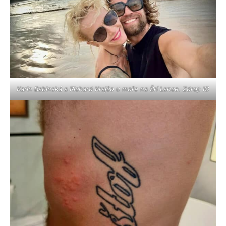
Karin Babinská a Richard Krajčo u moře na Šrí Lance. Zdroj: IG