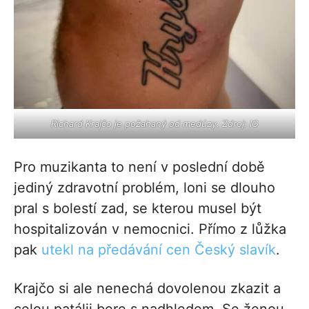
Richard Krajčo je požahaný od medúzy. Zdroj: IG
Pro muzikanta to není v poslední době
jediný zdravotní problém, loni se dlouho
pral s bolestí zad, se kterou musel být
hospitalizován v nemocnici. Přímo z lůžka
pak
utekl na předávání cen Český slavík
.
Krajčo si ale nenechá dovolenou zkazit a