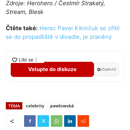
Zdroje: Herohero / Čestmír Strakatý,
Stream, Blesk
Čtěte také:
Herec Pavel Kikinčuk se zřítil
se do propadliště v divadle, je zraněný
Vstupte do diskuze
0
příspěvků
TÉMA
celebrity
pawlowská