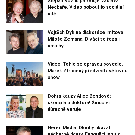
Štěpán Kozub paroduje Václava
Neckáře. Video pobouřilo sociální
sítě
Vojtěch Dyk na diskotéce imitoval
Miloše Zemana. Diváci se řezali
smíchy
Video: Tohle se opravdu povedlo.
Marek Ztracený předvedl světovou
show
Dohra kauzy Alice Bendové:
skončila u doktora! Šmucler
důrazně varuje
Herec Michal Dlouhý ukázal
nádherné dcery. Fanoušci jsou z