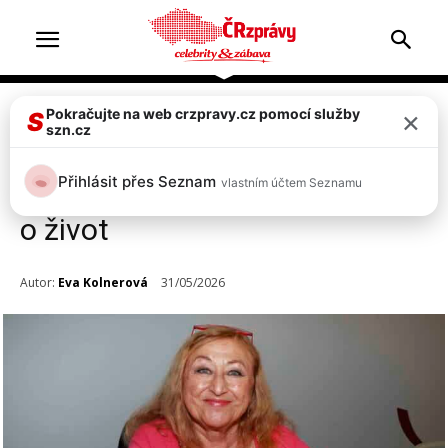
×
Pokračujte na web crzpravy.cz pomocí služby
Celebrity
S
szn.cz
Halina Pawlowská poprvé
Přihlásit přes Seznam
vlastním účtem Seznamu
prozradila: V nemocnici mi šlo
o život
Autor:
Eva Kolnerová
31/05/2026