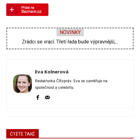
NOVINKY
Zrádci se vrací. Třetí řada bude výpravnější,...
Zdeněk Pohlreich opět vtrhne do hospod. Nové...
Eva Kolnerová
Redaktorka ČRzpráv. Eva se zaměřuje na
společnost a celebrity.
ČTĚTE TAKÉ