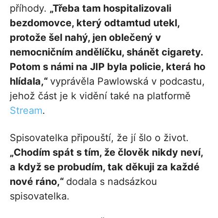
příhody.
„Třeba tam hospitalizovali
bezdomovce, který odtamtud utekl,
protože šel nahý, jen oblečený v
nemocničním andělíčku, shánět cigarety.
Potom s námi na JIP byla policie, která ho
hlídala,“
vyprávěla Pawlowská v podcastu,
jehož část je k vidění také na platformě
Stream
.
Spisovatelka připouští, že jí šlo o život.
„Chodím spát s tím, že člověk nikdy neví,
a když se probudím, tak děkuji za každé
nové ráno,“
dodala s nadsázkou
spisovatelka.