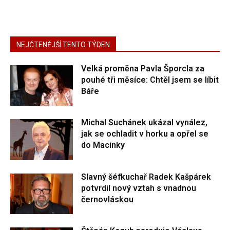
NEJČTENĚJŠÍ TENTO TÝDEN
Velká proměna Pavla Šporcla za
pouhé tři měsíce: Chtěl jsem se líbit
Báře
Michal Suchánek ukázal vynález,
jak se ochladit v horku a opřel se
do Macinky
Slavný šéfkuchař Radek Kašpárek
potvrdil nový vztah s vnadnou
černovláskou