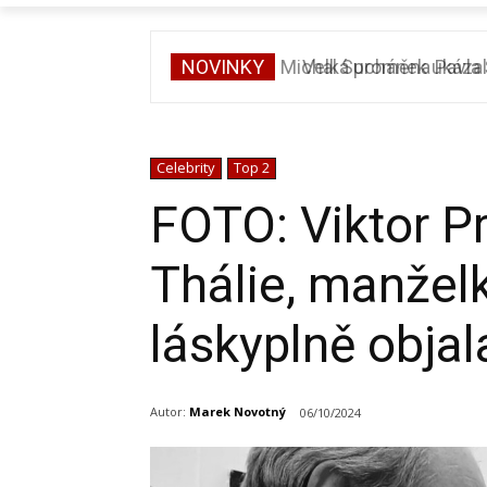
NOVINKY
Velká proměna Pavla Šp
Celebrity
Top 2
FOTO: Viktor P
Thálie, manžel
láskyplně objal
Autor:
Marek Novotný
06/10/2024