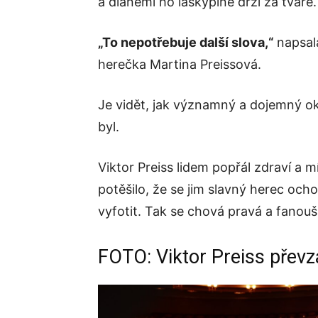
a dlaněmi ho láskyplně drží za tváře.
„To nepotřebuje další slova,“
napsal
herečka Martina Preissová.
Je vidět, jak významný a dojemný o
byl.
Viktor Preiss lidem popřál zdraví a 
potěšilo, že se jim slavný herec och
vyfotit. Tak se chová pravá a fanou
FOTO: Viktor Preiss převz