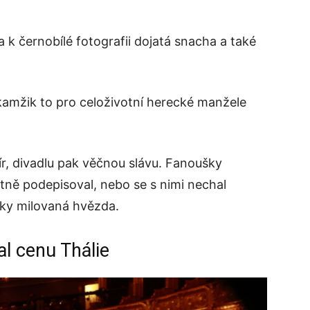
a k černobílé fotografii dojatá snacha a také
kamžik to pro celoživotní herecké manžele
mír, divadlu pak věčnou slávu. Fanoušky
otně podepisoval, nebo se s nimi nechal
šky milovaná hvězda.
al cenu Thálie