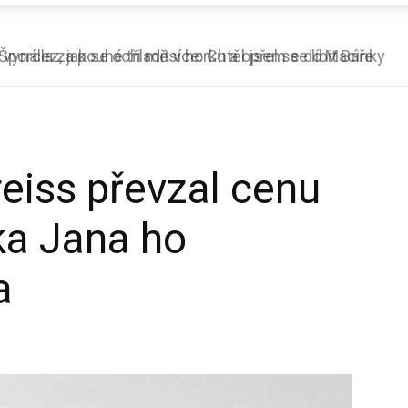
orcla za pouhé tři měsíce: Chtěl jsem se líbit Báře
reiss převzal cenu
ka Jana ho
a