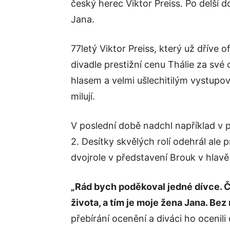
český herec Viktor Preiss. Po delší d
Jana.
77letý Viktor Preiss, který už dříve o
divadle prestižní cenu Thálie za své
hlasem a velmi ušlechitilým vystupová
milují.
V poslední době nadchl například v
2. Desítky skvělých rolí odehrál ale
dvojrole v představení Brouk v hlav
„Rád bych poděkoval jedné dívce. Č
života, a tím je moje žena Jana. Bez 
přebírání ocenění a diváci ho ocenil