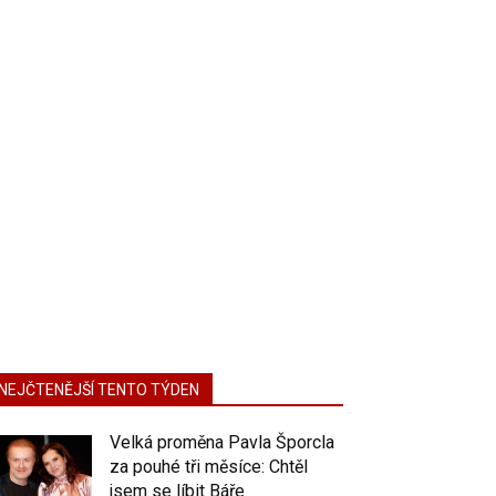
NEJČTENĚJŠÍ TENTO TÝDEN
Velká proměna Pavla Šporcla
za pouhé tři měsíce: Chtěl
jsem se líbit Báře