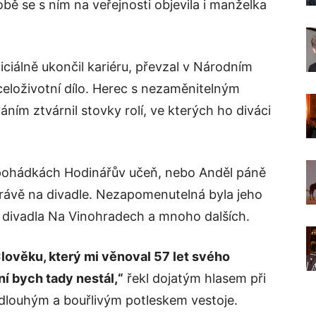
obě se s ním na veřejnosti objevila i manželka
ficiálně ukončil kariéru, převzal v Národním
 celoživotní dílo. Herec s nezaměnitelným
ním ztvárnil stovky rolí, ve kterých ho diváci
 pohádkách Hodinářův učeň, nebo Anděl páně
 právě na divadle. Nezapomenutelná byla jeho
ě divadla Na Vinohradech a mnoho dalších.
lověku, který mi věnoval 57 let svého
ní bych tady nestál,“
řekl dojatým hlasem při
i dlouhým a bouřlivým potleskem vestoje.