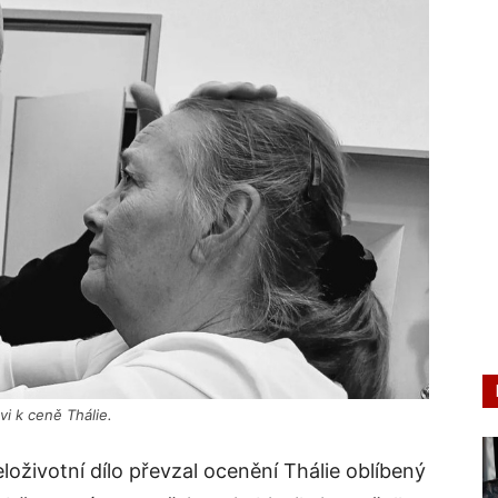
i k ceně Thálie.
eloživotní dílo převzal ocenění Thálie oblíbený