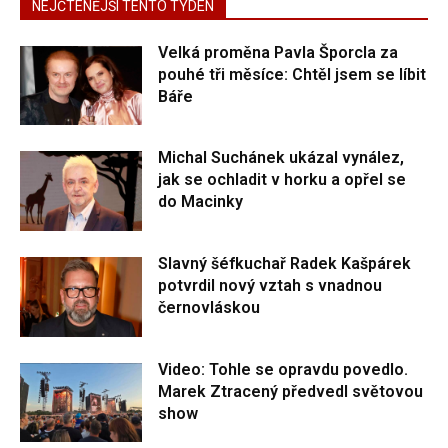
NEJČTENĚJŠÍ TENTO TÝDEN
Velká proměna Pavla Šporcla za
pouhé tři měsíce: Chtěl jsem se líbit
Báře
Michal Suchánek ukázal vynález,
jak se ochladit v horku a opřel se
do Macinky
Slavný šéfkuchař Radek Kašpárek
potvrdil nový vztah s vnadnou
černovláskou
Video: Tohle se opravdu povedlo.
Marek Ztracený předvedl světovou
show