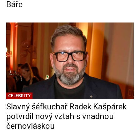
Báře
CELEBRITY
Slavný šéfkuchař Radek Kašpárek
potvrdil nový vztah s vnadnou
černovláskou