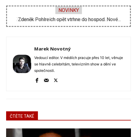
NOVINKY
Zdeněk Pohlreich opět vtrhne do hospod. Nové...
Michal Suchánek ukázal vynález, jak se ochladit...
Marek Novotný
Vedoucí editor. V médiích pracuje přes 10 let, věnuje
se hlavně celebritám, televizním show a dění ve
společnosti.
ČTĚTE TAKÉ