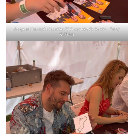
Atogramiáda hvězd seriálu ZOO v parku Grébovka. Zdroj:
IG/Prima