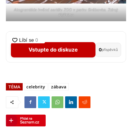
Atogramiáda hvězd seriálu ZOO v parku Grébovka. Zdroj:
IG/Prima
Vstupte do diskuze
0
příspěvků
TÉMA
celebrity
zábava