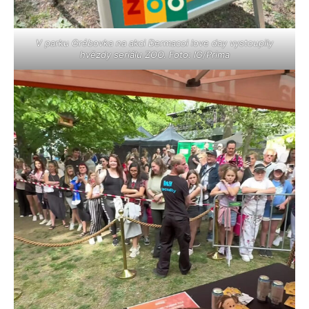
V parku Grébovka na akci Dermacol love day vystoupily
hvězdy seriálu ZOO. Foto: IG/Prima