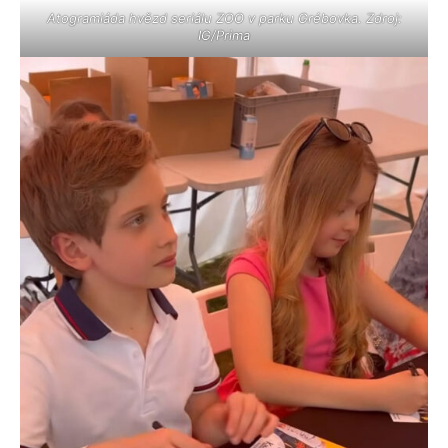
Atogramiáda hvězd seriálu ZOO v parku Grébovka. Zdroj:
IG/Prima