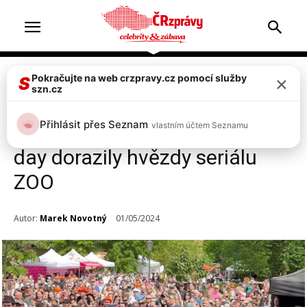
×
Pokračujte na web crzpravy.cz pomocí služby
Celebrity
Top 2
S
szn.cz
FOTO: Grébovka v obležení
Přihlásit přes Seznam
vlastním účtem Seznamu
davů lidí. Na Dermacol love
day dorazily hvězdy seriálu
ZOO
Autor:
Marek Novotný
01/05/2024