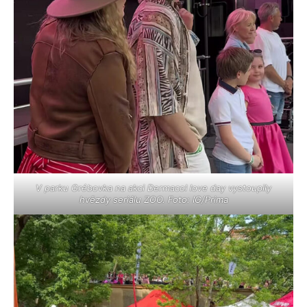
V parku Grébovka na akci Dermacol love day vystoupily
hvězdy seriálu ZOO. Foto: IG/Prima