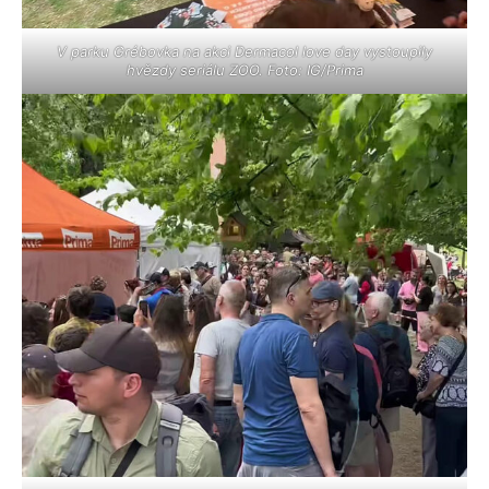
V parku Grébovka na akci Dermacol love day vystoupily
hvězdy seriálu ZOO. Foto: IG/Prima