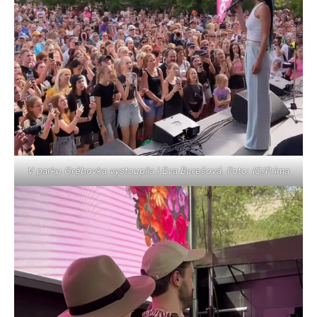
V parku Grébovka vystoupila i Eva Burešová. Foto: IG/Prima