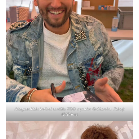
Atogramiáda hvězd seriálu ZOO v parku Grébovka. Zdroj:
IG/Prima