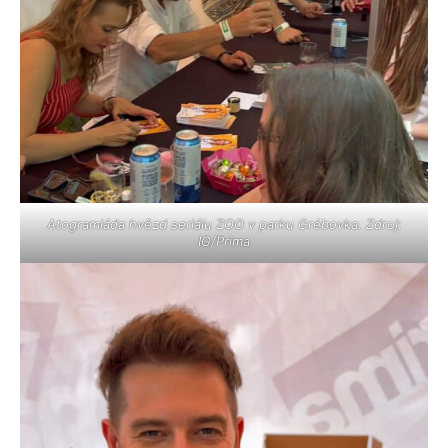
Atogramiáda hvězd seriálu ZOO v parku Grébovka. Zdroj:
IG/Prima