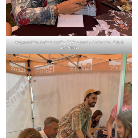
Atogramiáda hvězd seriálu ZOO v parku Grébovka. Zdroj:
IG/Prima