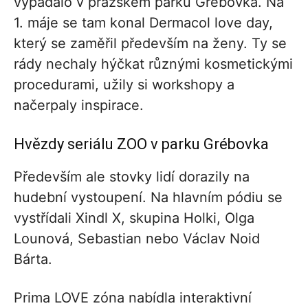
vypadalo v pražském parku Grébovka. Na
1. máje se tam konal Dermacol love day,
který se zaměřil především na ženy. Ty se
rády nechaly hýčkat různými kosmetickými
procedurami, užily si workshopy a
načerpaly inspirace.
Hvězdy seriálu ZOO v parku Grébovka
Především ale stovky lidí dorazily na
hudební vystoupení. Na hlavním pódiu se
vystřídali Xindl X, skupina Holki, Olga
Lounová, Sebastian nebo Václav Noid
Bárta.
Prima LOVE zóna nabídla interaktivní