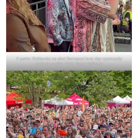
V parku Grébovka na akci Dermacol love day vystoupily
hvězdy seriálu ZOO. Foto: IG/Prima