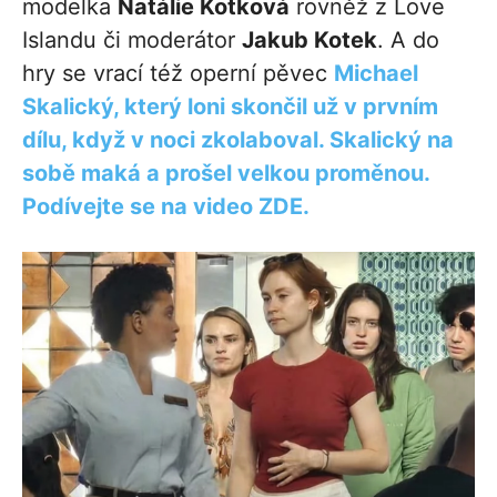
modelka
Natálie Kotková
rovněž z Love
Islandu či moderátor
Jakub Kotek
. A do
hry se vrací též operní pěvec
Michael
Skalický, který loni skončil už v prvním
dílu, když v noci zkolaboval. Skalický na
sobě maká a prošel velkou proměnou.
Podívejte se na video ZDE.