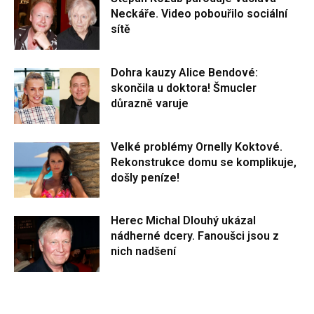
Neckáře. Video pobouřilo sociální
sítě
Dohra kauzy Alice Bendové:
skončila u doktora! Šmucler
důrazně varuje
Velké problémy Ornelly Koktové.
Rekonstrukce domu se komplikuje,
došly peníze!
Herec Michal Dlouhý ukázal
nádherné dcery. Fanoušci jsou z
nich nadšení