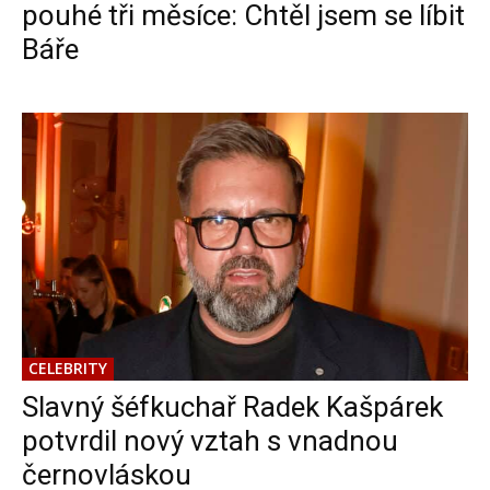
pouhé tři měsíce: Chtěl jsem se líbit
Báře
CELEBRITY
Slavný šéfkuchař Radek Kašpárek
potvrdil nový vztah s vnadnou
černovláskou