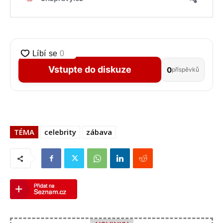
Vstupte do diskuze
0
příspěvků
TÉMA
celebrity
zábava