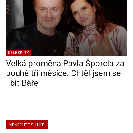
CELEBRITY
Velká proměna Pavla Šporcla za
pouhé tři měsíce: Chtěl jsem se
líbit Báře
NENECHTE SI UJÍT