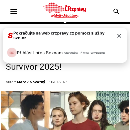
×
Pokračujte na web crzpravy.cz pomocí služby
Celebrity
Televize & zábava
Top 2
S
szn.cz
Exkluzivně: První skutečně
Přihlásit přes Seznam
vlastním účtem Seznamu
potvrzená jména celebrit na
Survivor 2025!
Autor:
Marek Novotný
10/01/2025