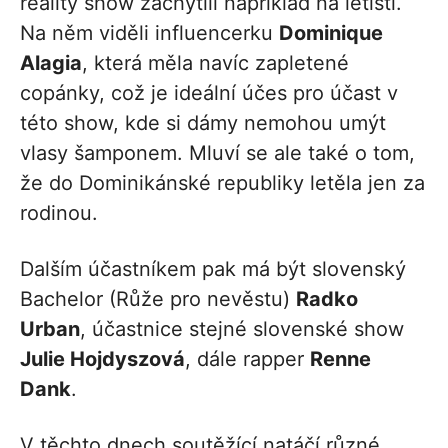
reality show zachytili například na letišti.
Na něm viděli influencerku
Dominique
Alagia
, která měla navíc zapletené
copánky, což je ideální účes pro účast v
této show, kde si dámy nemohou umýt
vlasy šamponem. Mluví se ale také o tom,
že do Dominikánské republiky letěla jen za
rodinou.
Dalším účastníkem pak má být slovenský
Bachelor (Růže pro nevěstu)
Radko
Urban
, účastnice stejné slovenské show
Julie Hojdyszová
, dále rapper
Renne
Dank
.
V těchto dnech soutěžící natáčí různé