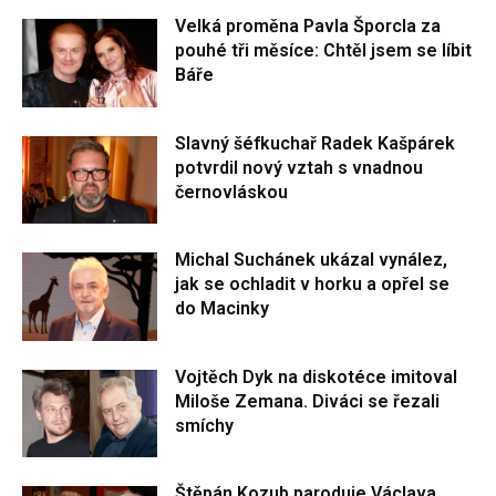
Velká proměna Pavla Šporcla za
pouhé tři měsíce: Chtěl jsem se líbit
Báře
Slavný šéfkuchař Radek Kašpárek
potvrdil nový vztah s vnadnou
černovláskou
Michal Suchánek ukázal vynález,
jak se ochladit v horku a opřel se
do Macinky
Vojtěch Dyk na diskotéce imitoval
Miloše Zemana. Diváci se řezali
smíchy
Štěpán Kozub paroduje Václava