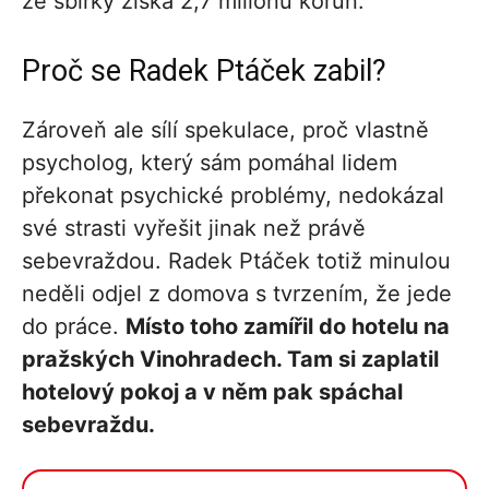
ze sbírky získá 2,7 milionu korun.
Proč se Radek Ptáček zabil?
Zároveň ale sílí spekulace, proč vlastně
psycholog, který sám pomáhal lidem
překonat psychické problémy, nedokázal
své strasti vyřešit jinak než právě
sebevraždou. Radek Ptáček totiž minulou
neděli odjel z domova s tvrzením, že jede
do práce.
Místo toho zamířil do hotelu na
pražských Vinohradech. Tam si zaplatil
hotelový pokoj a v něm pak spáchal
sebevraždu.