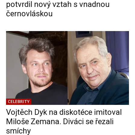
potvrdil nový vztah s vnadnou
černovláskou
CELEBRITY
Vojtěch Dyk na diskotéce imitoval
Miloše Zemana. Diváci se řezali
smíchy