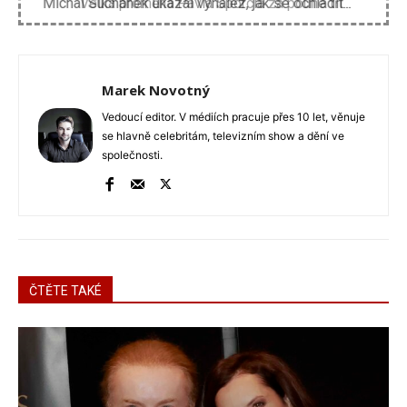
Velká proměna Pavla Šporcla za pouhé tři...
Marek Novotný
Vedoucí editor. V médiích pracuje přes 10 let, věnuje
se hlavně celebritám, televizním show a dění ve
společnosti.
ČTĚTE TAKÉ