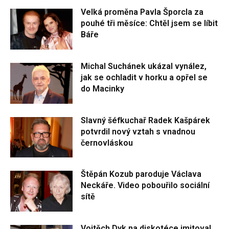
Velká proměna Pavla Šporcla za
pouhé tři měsíce: Chtěl jsem se líbit
Báře
Michal Suchánek ukázal vynález,
jak se ochladit v horku a opřel se
do Macinky
Slavný šéfkuchař Radek Kašpárek
potvrdil nový vztah s vnadnou
černovláskou
Štěpán Kozub paroduje Václava
Neckáře. Video pobouřilo sociální
sítě
Vojtěch Dyk na diskotéce imitoval