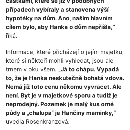
částkami, které se již v podobných
případech vybíraly a stanovena výší
hypotéky na dům. Ano, naším hlavním
cílem bylo, aby Hanka o dům nepřišla,“
říká.
Informace, které přicházejí o jejím majetku,
které si někteří mohli vyhledat, jsou ale
trnem v oku všem.
„Já to chápu. Vypadá
to, že je Hanka neskutečně bohatá vdova.
Nemá již toto cenu někomu vyvracet. Ale
není. Byt je v majetkové sporu a tudíž je
neprodejný. Pozemek je malý kus orné
půdy a „chalupa“ je Hančiny maminky,“
uvedla Rosenkranzová.