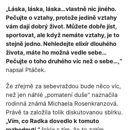
„Láska, láska, láska…vlastně nic jiného.
Pečujte o vztahy, protože jedině vztahy
vám dají dobrý život. Můžete dobře jíst,
sportovat, ale když nemáte vztahy, je to
stejně jedno. Nehledejte elixír dlouhého
života, máte ho možná vedle sebe…
Pečujte o toho druhého víc než o sebe…,“
napsal Ptáček.
Že zřejmě za sebevraždou bude něco víc,
než jen náhlé „pomatení duše“ naznačila
rodinná známá Michaela Rosenkranzová.
Právě ta založila tolik diskutovanou sbírku.
„Vím, co Radka dovedlo k tomuto
rozhodnuti,“
řekla s tím, že to zatím