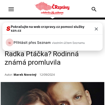
×
Pokračujte na web crzpravy.cz pomocí služby
Celebrity
Top 2
S
szn.cz
Co stálo za úmrtím
Přihlásit přes Seznam
vlastním účtem Seznamu
uznávaného psychologa
Radka Ptáčka? Rodinná
známá promluvila
Autor:
Marek Novotný
12/09/2024