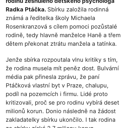
rodinu zesnulého dětského psychologa
Radka Ptáčka.
Sbírku založila rodinná
známá a ředitelka školy Michaela
Rosenkranzová s cílem pomoci pozůstalé
rodině, tedy hlavně manželce Haně a třem
dětem překonat ztrátu manžela a tatínka.
Jenže sbírka rozpoutala vlnu kritiky s tím,
že rodina musela mít peněz dost. Bulvární
média pak přinesla zprávu, že paní
Ptáčková vlastní byt v Praze, chalupu,
podíl na pozemcích i firmu. Lidé proto
kritizovali, proč se pro rodinu vybírá deset
milionů korun. Donio následně na žádost
zakladatelky sbírku ukončilo. I tak rodina