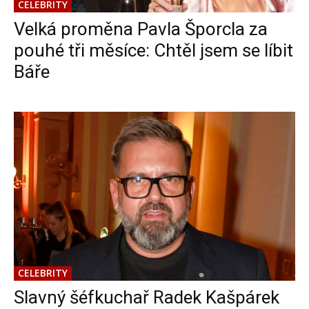
CELEBRITY
Velká proměna Pavla Šporcla za
pouhé tři měsíce: Chtěl jsem se líbit
Báře
CELEBRITY
Slavný šéfkuchař Radek Kašpárek