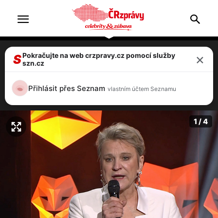
×
Pokračujte na web crzpravy.cz pomocí služby
Český Lev: Senzace! Herečkou roku se
S
szn.cz
stala Simona Peková za svůj první film
Přišla v noci
Přihlásit přes Seznam
vlastním účtem Seznamu
1 / 4
1 / 4