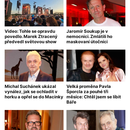
Video: Tohle se opravdu
Jaromír Soukup je v
povedlo. Marek Ztracený
nemocnici. Zmlátili ho
předvedl světovou show
maskovaní útočníci
Michal Suchánek ukázal
Velká proměna Pavla
vynález, jak se ochladit v
Šporcla za pouhé tři
horku a opřel se do Macinky
měsíce: Chtěl jsem se líbit
Báře