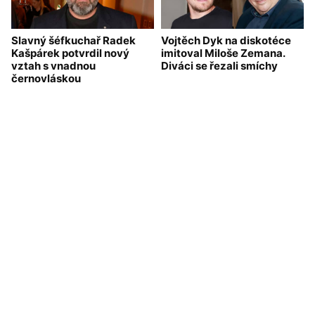
Slavný šéfkuchař Radek
Vojtěch Dyk na diskotéce
Kašpárek potvrdil nový
imitoval Miloše Zemana.
vztah s vnadnou
Diváci se řezali smíchy
černovláskou