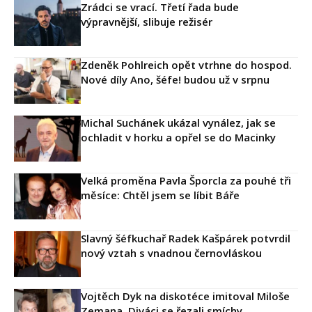
Zrádci se vrací. Třetí řada bude
výpravnější, slibuje režisér
Zdeněk Pohlreich opět vtrhne do hospod.
Nové díly Ano, šéfe! budou už v srpnu
Michal Suchánek ukázal vynález, jak se
ochladit v horku a opřel se do Macinky
Velká proměna Pavla Šporcla za pouhé tři
měsíce: Chtěl jsem se líbit Báře
Slavný šéfkuchař Radek Kašpárek potvrdil
nový vztah s vnadnou černovláskou
Vojtěch Dyk na diskotéce imitoval Miloše
Zemana. Diváci se řezali smíchy