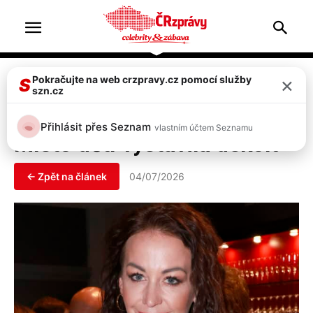
Home
Celebrity
×
Pokračujte na web crzpravy.cz pomocí služby
S
szn.cz
Celebrity
Agáta Hanychová prozřela:
Přihlásit přes Seznam
vlastním účtem Seznamu
Místo dětí vystavila dekolt
← Zpět na článek
04/07/2026