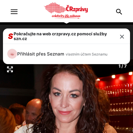
×
Pokračujte na web crzpravy.cz pomocí služby
Agáta Hanychová prozřela: Místo dětí
S
szn.cz
vystavila dekolt
3 / 7
Přihlásit přes Seznam
vlastním účtem Seznamu
1 / 7