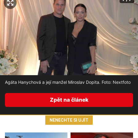
Agáta Hanychová a její manžel Miroslav Dopita. Foto: Nextfoto
Zpět na článek
NENECHTE SI UJÍT