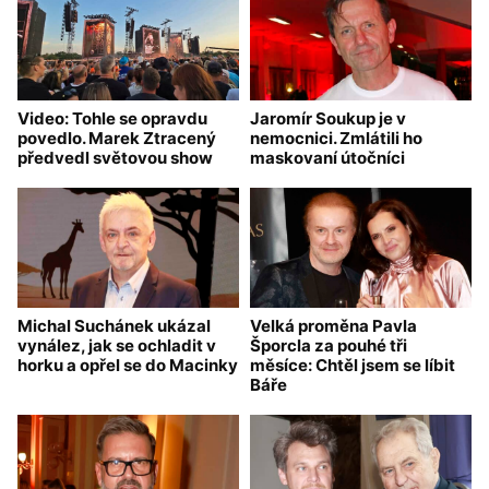
Video: Tohle se opravdu
Jaromír Soukup je v
povedlo. Marek Ztracený
nemocnici. Zmlátili ho
předvedl světovou show
maskovaní útočníci
Michal Suchánek ukázal
Velká proměna Pavla
vynález, jak se ochladit v
Šporcla za pouhé tři
horku a opřel se do Macinky
měsíce: Chtěl jsem se líbit
Báře