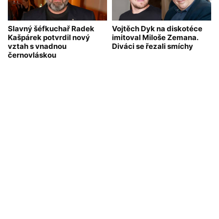
Slavný šéfkuchař Radek
Vojtěch Dyk na diskotéce
Kašpárek potvrdil nový
imitoval Miloše Zemana.
vztah s vnadnou
Diváci se řezali smíchy
černovláskou