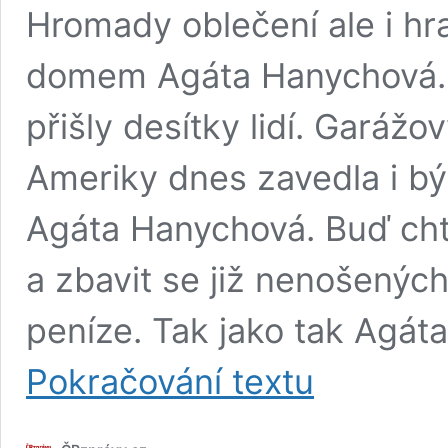
Hromady oblečení ale i h
domem Agáta Hanychová. Pr
přišly desítky lidí. Garáž
Ameriky dnes zavedla i bý
Agáta Hanychová. Buď chtě
a zbavit se již nenošenýc
peníze. Tak jako tak Agáta
Agáta
Pokračování textu
Hanychová
u
domu