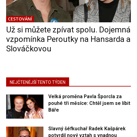
CESTOVÁNÍ
Už si můžete zpívat spolu. Dojemná
vzpomínka Peroutky na Hansarda a
Slováčkovou
NEJČTENĚJŠÍ TENTO TÝDEN
Velká proměna Pavla Šporcla za
pouhé tři měsíce: Chtěl jsem se líbit
Báře
Slavný šéfkuchař Radek Kašpárek
potvrdil nový vztah s vnadnou