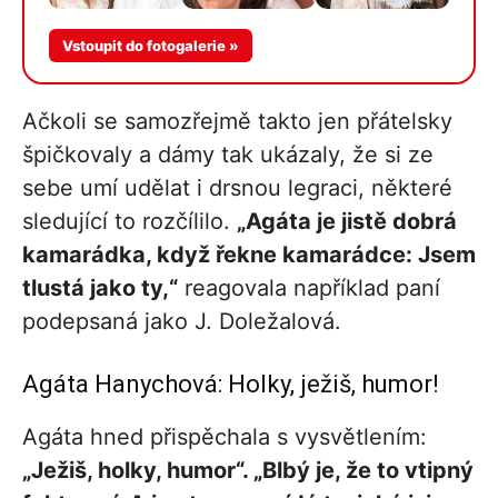
Vstoupit do fotogalerie »
Ačkoli se samozřejmě takto jen přátelsky
špičkovaly a dámy tak ukázaly, že si ze
sebe umí udělat i drsnou legraci, některé
sledující to rozčílilo.
„Agáta je jistě dobrá
kamarádka, když řekne kamarádce: Jsem
tlustá jako ty,“
reagovala například paní
podepsaná jako J. Doležalová.
Agáta Hanychová: Holky, ježiš, humor!
Agáta hned přispěchala s vysvětlením:
„Ježiš, holky, humor“. „Blbý je, že to vtipný