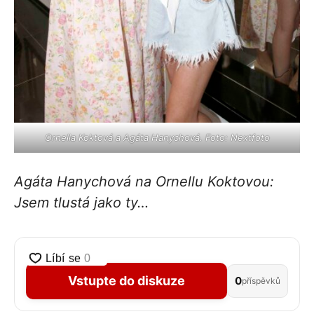
Ornella Koktová a Agáta Hanychová. Foto: Nextfoto
Agáta Hanychová na Ornellu Koktovou:
Jsem tlustá jako ty…
Vstupte do diskuze
0
příspěvků