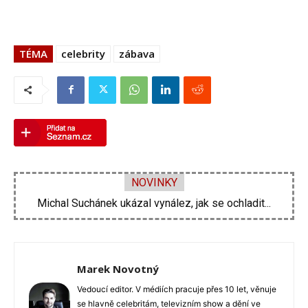
TÉMA
celebrity
zábava
NOVINKY
Velká proměna Pavla Šporcla za pouhé tři...
Marek Novotný
Vedoucí editor. V médiích pracuje přes 10 let, věnuje
se hlavně celebritám, televizním show a dění ve