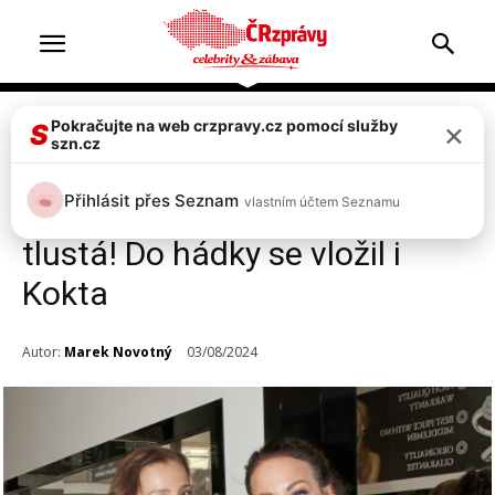
×
Pokračujte na web crzpravy.cz pomocí služby
Celebrity
Top 2
S
szn.cz
Agáta Hanychová drsně
Přihlásit přes Seznam
vlastním účtem Seznamu
urazila kamarádku Ornellu: Jsi
tlustá! Do hádky se vložil i
Kokta
Autor:
Marek Novotný
03/08/2024