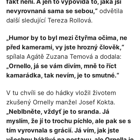
fakt není. A jen to vypovídá to, jaká jsi
nevyrovnaná sama se sebou,“
odvětila
další sledující Tereza Rollová.
„Humor by to byl mezi čtyřma očima, ne
před kamerami, vy jste hrozný člověk,“
spílala Agátě Zuzana Temová a dodala:
„Ornello, já se vám divím, mně to říct
kamarádka, tak nevím, je to smutné.“
V tu chvíli se do hádky vložil životem
zkušený Ornelly manžel Josef Kokta.
„Neblbněte, vždyť je to sranda. Já
myslím, že jí to trochu píchlo, ale pak se s
tím vyrovnala s grácií. Já vím, jak jste
všechny háklivé na postavu, ale Ornella je