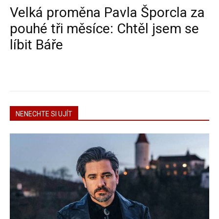
Velká proměna Pavla Šporcla za
pouhé tři měsíce: Chtěl jsem se
líbit Báře
NENECHTE SI UJÍT