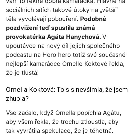
vám to řekne dobrá kamarádka. Hlavně na
sociálních sítích takové útoky na „větší“
těla vyvolávají pobouření.
Podobné
pozdvižení teď spustila známá
provokatérka Agáta Hanychová.
V
upoutávce na nový díl jejich společného
podcastu na Hero hero totiž své současné
nejlepší kamarádce Ornelle Koktové řekla,
že je tlustá!
Ornella Koktová: To sis nevšimla, že jsem
zhubla?
Vše začalo, když Ornella popíchla Agátu,
aby všem řekla, že trochu ztloustla, aby
tak vyvrátila spekulace, že je těhotná.