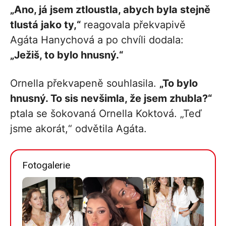
„Ano, já jsem ztloustla, abych byla stejně
tlustá jako ty,“
reagovala překvapivě
Agáta Hanychová a po chvíli dodala:
„Ježiš, to bylo hnusný.“
Ornella překvapeně souhlasila.
„To bylo
hnusný. To sis nevšimla, že jsem zhubla?“
ptala se šokovaná Ornella Koktová. „Teď
jsme akorát,“ odvětila Agáta.
Fotogalerie