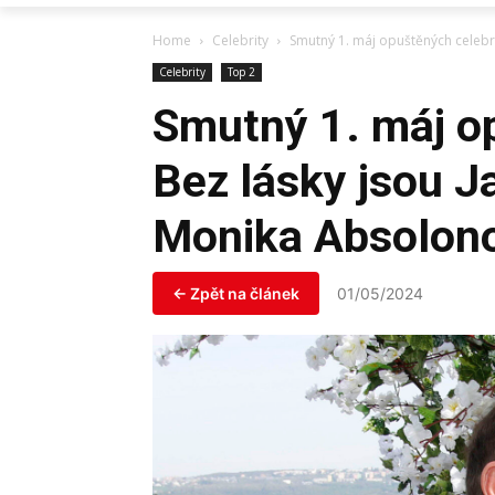
Home
Celebrity
Smutný 1. máj opuštěných celebr
Celebrity
Top 2
Smutný 1. máj op
Bez lásky jsou J
Monika Absolon
← Zpět na článek
01/05/2024