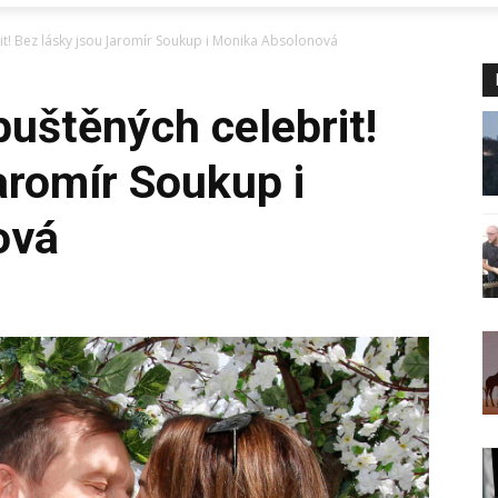
it! Bez lásky jsou Jaromír Soukup i Monika Absolonová
uštěných celebrit!
aromír Soukup i
ová