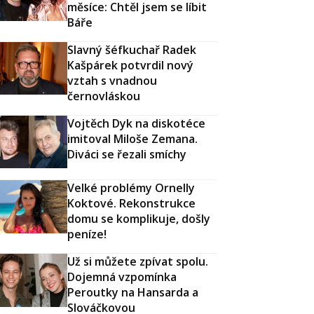
měsíce: Chtěl jsem se líbit
Báře
Slavný šéfkuchař Radek
Kašpárek potvrdil nový
vztah s vnadnou
černovláskou
Vojtěch Dyk na diskotéce
imitoval Miloše Zemana.
Diváci se řezali smíchy
Velké problémy Ornelly
Koktové. Rekonstrukce
domu se komplikuje, došly
peníze!
Už si můžete zpívat spolu.
Dojemná vzpomínka
Peroutky na Hansarda a
Slováčkovou