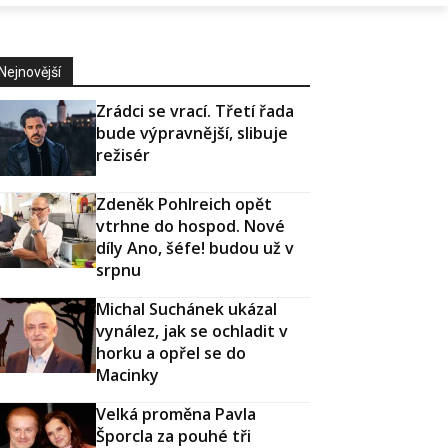
Nejnovější
Zrádci se vrací. Třetí řada
bude výpravnější, slibuje
režisér
Zdeněk Pohlreich opět
vtrhne do hospod. Nové
díly Ano, šéfe! budou už v
srpnu
Michal Suchánek ukázal
vynález, jak se ochladit v
horku a opřel se do
Macinky
Velká proměna Pavla
Šporcla za pouhé tři