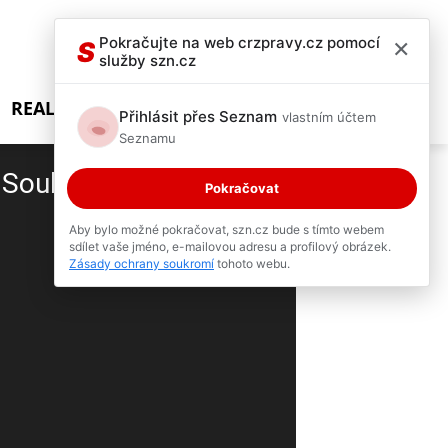
×
Pokračujte na web crzpravy.cz pomocí
S
služby szn.cz
REALITY SHOW
Přihlásit přes Seznam
vlastním účtem
Seznamu
r Soukup i Monika
Pokračovat
Aby bylo možné pokračovat, szn.cz bude s tímto webem
sdílet vaše jméno, e-mailovou adresu a profilový obrázek.
2 / 3
Zásady ochrany soukromí
tohoto webu.