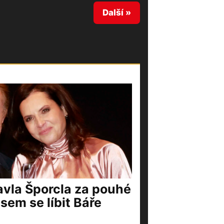
Další »
vla Šporcla za pouhé
jsem se líbit Báře