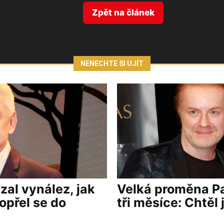
Zpět na článek
NENECHTE SI UJÍT
al vynález, jak
Velká proměna Pa
opřel se do
tři měsíce: Chtěl 