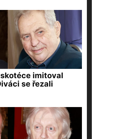
iskotéce imitoval
váci se řezali