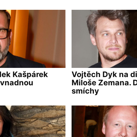
dek Kašpárek
Vojtěch Dyk na d
s vnadnou
Miloše Zemana. Di
smíchy