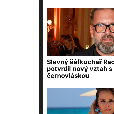
Slavný šéfkuchař Ra
potvrdil nový vztah 
černovláskou