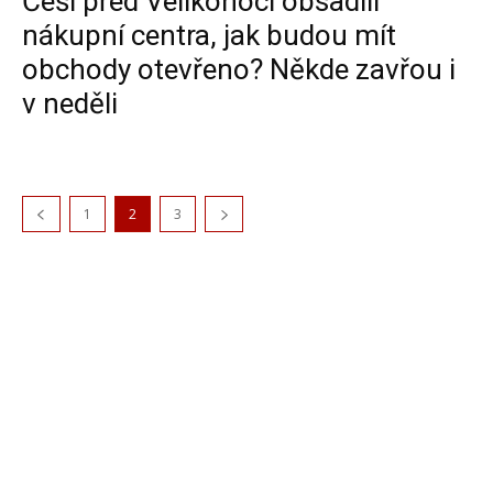
Češi před Velikonoci obsadili
nákupní centra, jak budou mít
obchody otevřeno? Někde zavřou i
v neděli
1
2
3