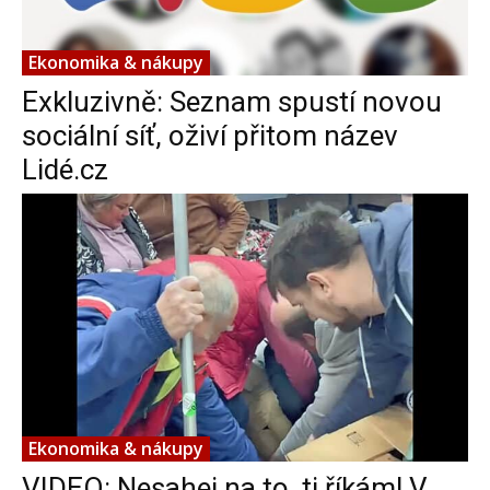
Ekonomika & nákupy
Exkluzivně: Seznam spustí novou
sociální síť, oživí přitom název
Lidé.cz
Ekonomika & nákupy
VIDEO: Nesahej na to, ti říkám! V