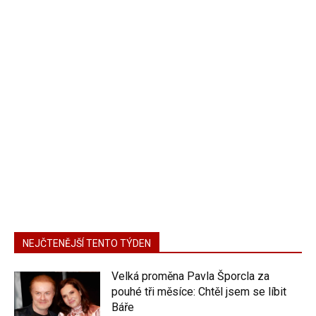
NEJČTENĚJŠÍ TENTO TÝDEN
Velká proměna Pavla Šporcla za
pouhé tři měsíce: Chtěl jsem se líbit
Báře