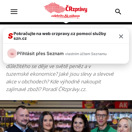
×
Pokračujte na web crzpravy.cz pomocí služby
Hlavní strána
Ekonomika & nákupy
S
szn.cz
EKONOMIKA & NÁKUPY
Přihlásit přes Seznam
vlastním účtem Seznamu
Ekonomika ovlivňuje život nás všech. Co
důležitého se děje ve světě peněz a v
tuzemské ekonomice? Jaké jsou slevy a slevové
akce v obchodech? Kde výhodně nakoupit
zajímavé zboží? Poradí ČRzprávy.cz.