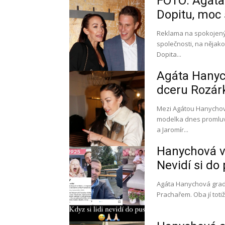
FOTO: Agáta
Dopitu, moc 
Reklama na spokojený
společnosti, na nějakou extra lá
Dopita...
Agáta Hanych
dceru Rozár
Mezi Agátou Hanychov
modelka dnes promluvila o výši al
a Jaromír...
Hanychová vr
Nevidí si do 
Agáta Hanychová grad