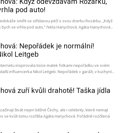
hová: Když odevzdávám Rozárku,
vrhla pod auto!
dokáže smířit se střídavou péčí o svou dcerku Rozárku. „Když
Rózu odevzdávám, tak bych se vrhla pod auto,“ řekla Hanychová. Agáta Hanychová...
hová: Nepořádek je normální!
Nikol Leitgeb
ternetu inspirovala tisíce matek fotkami nepořádku ve svém
domě. Teď se přidala i další influencerka Nikol Leitgeb. Nepořádek v garáži, v kuchyní...
ová zuří kvůli drahotě! Taška jídla
ačínají štvát nejen běžné Čechy, ale i celebrity, které nemají
vůli tomu rozčílila Agáta Hanychová. Pořádně rozčílená