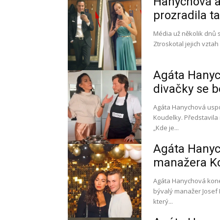
Hanychová a
prozradila ta
Média už několik dnů 
Ztroskotal jejich vzta
Agáta Hanych
divačky se b
Agáta Hanychová uspoř
Koudelky. Představila 
„Kde je...
Agáta Hanyc
manažera Ko
Agáta Hanychová koneč
bývalý manažer Josef Koudelka.
který...