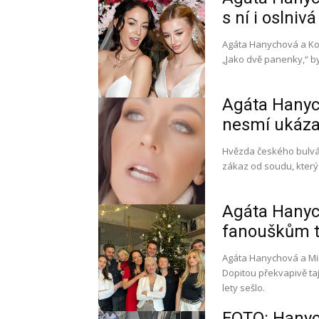
s ní i oslniv
Agáta Hanychová a Kor
„Jako dvě panenky,“ by
Agáta Hanych
nesmí ukáza
Hvězda českého bulváru
zákaz od soudu, který 
Agáta Hanych
fanouškům to
Agáta Hanychová a Mir
Dopitou překvapivě taj
lety sešlo.
FOTO: Hanych