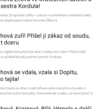
á sestra Kordula!
dula Stropnická zářily v sobotu na přehlídce svatebních šatů!
la dojatá jejich máma Veronika Žilková.
ová zuří! Přišel jí zákaz od soudu,
t dceru
 Agáta Hanychová je dnes vzteky bez sebe. Přišel jí totiž
si vyžádal bývalý partner Jaromír Soukup!
ová se vdala, vzala si Dopitu,
 tajila!
ek Dopita se dnes vzali! Influencerka Hanychová svatbu s
ila před svými fanoušky. Dokonala tak svatbu, ze které před 12
ová, Krainová, Bílá, Vémola a další