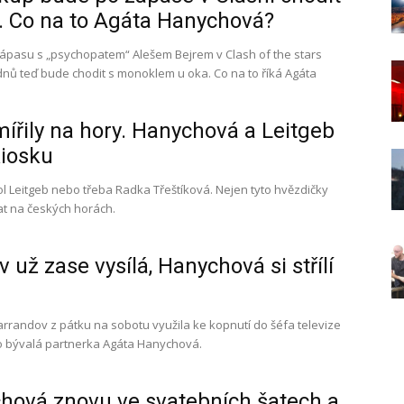
 Co na to Agáta Hanychová?
zápasu s „psychopatem“ Alešem Bejrem v Clash of the stars
dnů teď bude chodit s monoklem u oka. Co na to říká Agáta
mířily na hory. Hanychová a Leitgeb
kiosku
l Leitgeb nebo třeba Radka Třeštíková. Nejen tyto hvězdičky
at na českých horách.
 už zase vysílá, Hanychová si střílí
arrandov z pátku na sobotu využila ke kopnutí do šéfa televize
o bývalá partnerka Agáta Hanychová.
hová znovu ve svatebních šatech a