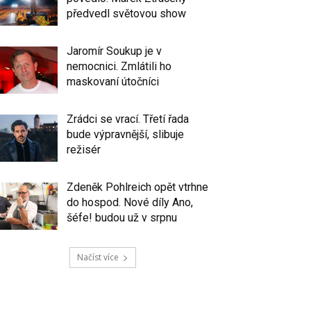
předvedl světovou show
Jaromír Soukup je v
nemocnici. Zmlátili ho
maskovaní útočníci
Zrádci se vrací. Třetí řada
bude výpravnější, slibuje
režisér
Zdeněk Pohlreich opět vtrhne
do hospod. Nové díly Ano,
šéfe! budou už v srpnu
Načíst více