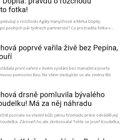
 Dopita: pravdu o rozchodu
to fotka!
spekulují o rozchodu Agáty Hanychové a Mirka Dopity.
h po pouhých pár týdnech partnerství? Co prozradila fotka v...
ová poprvé vařila živě bez Pepína,
ouří
ádala první vaření v živém vysílání bez manažera Josefa
novou pomocnici Beu. Ne všem sledujícím se ale změna líbí.
hová drsně pomluvila bývalého
udelku! Má za něj náhradu
ně poznala na vlastní kůži, jakou hromadu práce odváděl její
 Zároveň ho ale zkritizovala! Tohle se Josef Koudelka,