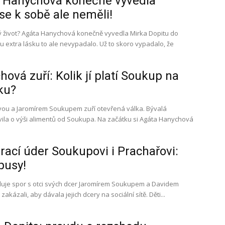
 Hanychová konečně vyvedla
se k sobě ale neměli!
 život? Agáta Hanychová konečně vyvedla Mirka Dopitu do
sku to ale nevypadalo. Už to skoro vypadalo, že
ová zuří: Kolik jí platí Soukup na
ku?
ou a Jaromírem Soukupem zuří otevřená válka. Bývalá
imentů od Soukupa. Na začátku si Agáta Hanychová
ací úder Soukupovi i Prachařovi:
pusy!
uje spor s otci svých dcer Jaromírem Soukupem a Davidem
Prachařem. Oba jí totiž zakázali, aby dávala jejich dcery na sociální sítě. Děti...