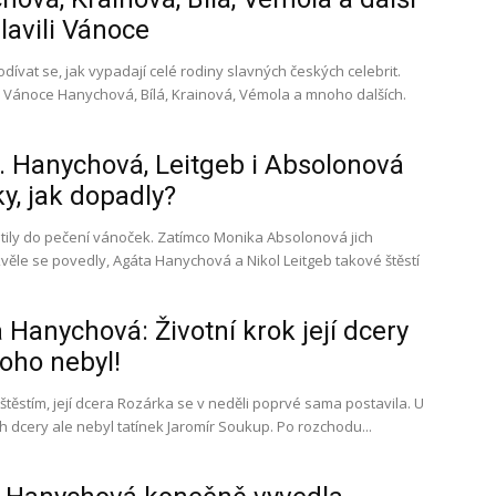
slavili Vánoce
odívat se, jak vypadají celé rodiny slavných českých celebrit.
ili Vánoce Hanychová, Bílá, Krainová, Vémola a mnoho dalších.
a. Hanychová, Leitgeb i Absolonová
y, jak dopadly?
stily do pečení vánoček. Zatímco Monika Absolonová jich
ěle se povedly, Agáta Hanychová a Nikol Leitgeb takové štěstí
 Hanychová: Životní krok její dcery
oho nebyl!
těstím, její dcera Rozárka se v neděli poprvé sama postavila. U
životního pokroku jejich dcery ale nebyl tatínek Jaromír Soukup. Po rozchodu...