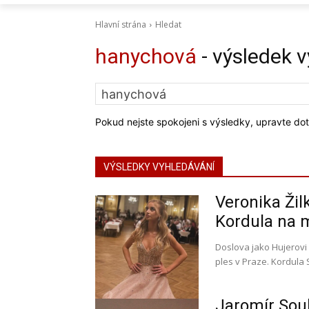
Hlavní strána
Hledat
hanychová
- výsledek 
Pokud nejste spokojeni s výsledky, upravte dot
VÝSLEDKY VYHLEDÁVÁNÍ
Veronika Žil
Kordula na m
Doslova jako Hujerovi
ples v Praze. Kordula 
Jaromír Sou