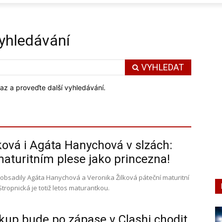
vyhledávání
VYHLEDAT
az a proveďte další vyhledávání.
ková i Agáta Hanychová v slzách:
aturitním plese jako princezna!
 obsadily Agáta Hanychová a Veronika Žilková páteční maturitní
Stropnická je totiž letos maturantkou.
kup bude po zápase v Clashi chodit