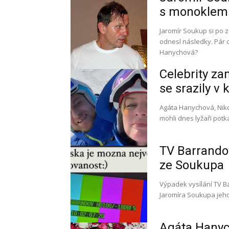
s monoklem.
Jaromír Soukup si po 
odnesl následky. Pár 
Hanychová?
Celebrity za
se srazily v 
Agáta Hanychová, Niko
mohli dnes lyžaři potk
TV Barrandov
ze Soukupa
Výpadek vysílání TV B
Jaromíra Soukupa jeh
Agáta Hanyc