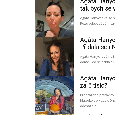
Agáta Hanyc
tak bych se 
Agáta Hanychová se ne
Agáta Hanyc
Přidala se i 
Agáta Hanychová na in
Agáta Hanych
za 6 tisíc?
Předražené potraviny z
hluboko do kapsy. Dnes se k
odcházela...