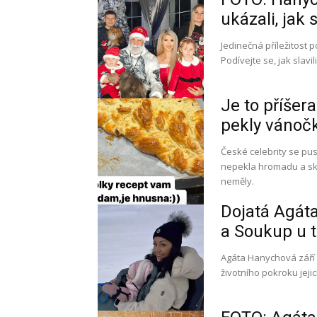
ukázali, jak 
Jedinečná příležitost p
Podívejte se, jak slav
Je to příšer
pekly vánočk
České celebrity se pu
nepekla hromadu a skv
neměly.
Dojatá Agáta
a Soukup u t
Agáta Hanychová září š