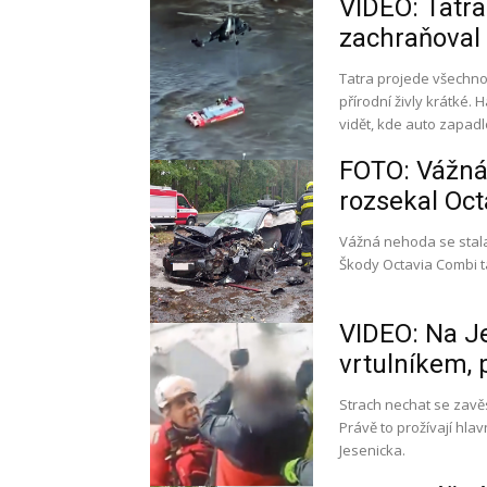
VIDEO: Tatra
zachraňoval 
Tatra projede všechno,
přírodní živly krátké.
vidět, kde auto zapadl
FOTO: Vážná
rozsekal Oct
Vážná nehoda se stala
Škody Octavia Combi ta
VIDEO: Na Je
vrtulníkem, 
Strach nechat se zavěs
Právě to prožívají hla
Jesenicka.