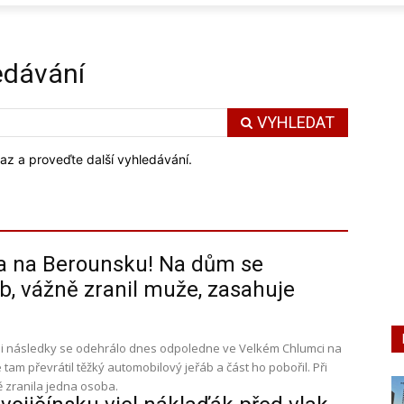
edávání
VYHLEDAT
az a proveďte další vyhledávání.
 na Berounsku! Na dům se
řáb, vážně zranil muže, zasahuje
i následky se odehrálo dnes odpoledne ve Velkém Chlumci na
am převrátil těžký automobilový jeřáb a část ho pobořil. Při
 zranila jedna osoba.