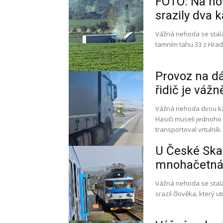
FOTO: Na no
srazily dva 
Vážná nehoda se stal
tamním tahu 33 z Hrad
Provoz na dá
řidič je váž
Vážná nehoda dvou ka
Hasiči museli jednoho 
transportoval vrtulník.
U České Skal
mnohačetná 
Vážná nehoda se stala
srazil člověka, který 