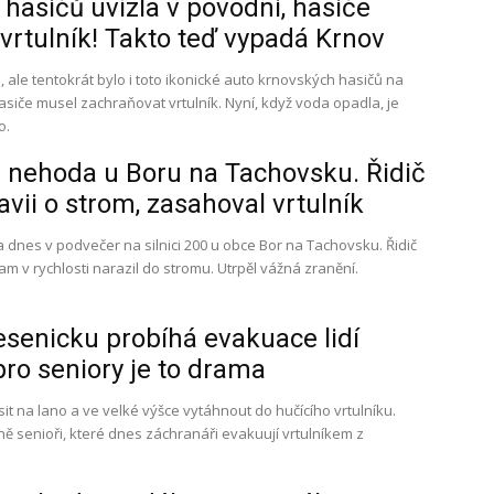
 hasičů uvízla v povodni, hasiče
vrtulník! Takto teď vypadá Krnov
 ale tentokrát bylo i toto ikonické auto krnovských hasičů na
 Hasiče musel zachraňovat vrtulník. Nyní, když voda opadla, je
o.
 nehoda u Boru na Tachovsku. Řidič
avii o strom, zasahoval vrtulník
 dnes v podvečer na silnici 200 u obce Bor na Tachovsku. Řidič
m v rychlosti narazil do stromu. Utrpěl vážná zranění.
senicku probíhá evakuace lidí
pro seniory je to drama
it na lano a ve velké výšce vytáhnout do hučícího vrtulníku.
vně senioři, které dnes záchranáři evakuují vrtulníkem z