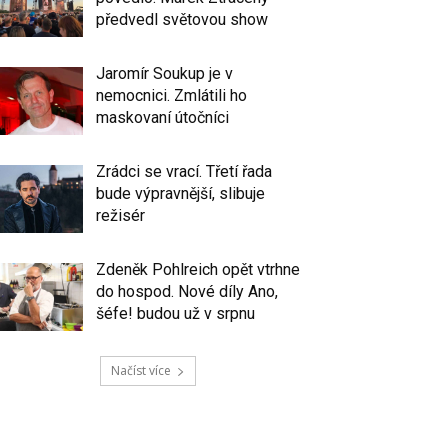
předvedl světovou show
Jaromír Soukup je v
nemocnici. Zmlátili ho
maskovaní útočníci
Zrádci se vrací. Třetí řada
bude výpravnější, slibuje
režisér
Zdeněk Pohlreich opět vtrhne
do hospod. Nové díly Ano,
šéfe! budou už v srpnu
Načíst více