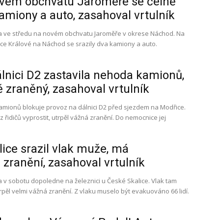
vém obchvatu Jaroměře se čelně
kamiony a auto, zasahoval vrtulník
a ve středu na novém obchvatu Jaroměře v okrese Náchod. Na
ce Králové na Náchod se srazily dva kamiony a auto.
lnici D2 zastavila nehoda kamionů,
ně zraněný, zasahoval vrtulník
mionů blokuje provoz na dálnici D2 před sjezdem na Modřice.
z řidičů vyprostit, utrpěl vážná zranění. Do nemocnice jej
ice srazil vlak muže, má
zranění, zasahoval vrtulník
 v sobotu dopoledne na železnici u České Skalice. Vlak tam
utrpěl velmi vážná zranění. Z vlaku muselo být evakuováno 66 lidí.