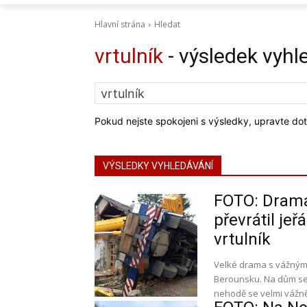
Hlavní strána
Hledat
vrtulník
- výsledek vyhl
Pokud nejste spokojeni s výsledky, upravte dot
VÝSLEDKY VYHLEDÁVÁNÍ
FOTO: Drama
převrátil je
vrtulník
Velké drama s vážným
Berounsku. Na dům se t
nehodě se velmi vážně