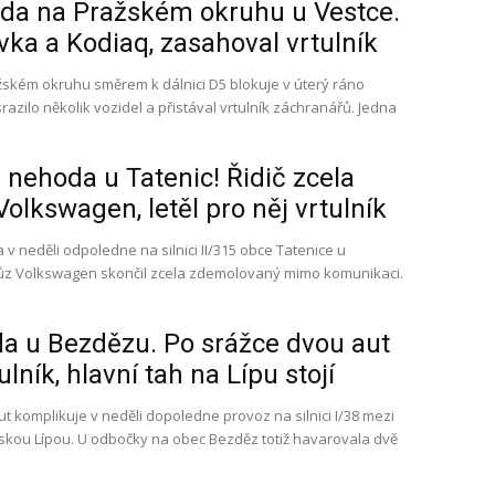
da na Pražském okruhu u Vestce.
vka a Kodiaq, zasahoval vrtulník
kém okruhu směrem k dálnici D5 blokuje v úterý ráno
razilo několik vozidel a přistával vrtulník záchranářů. Jedna
nehoda u Tatenic! Řidič zcela
olkswagen, letěl pro něj vrtulník
v neděli odpoledne na silnici II/315 obce Tatenice u
ůz Volkswagen skončil zcela zdemolovaný mimo komunikaci.
.
a u Bezdězu. Po srážce dvou aut
lník, hlavní tah na Lípu stojí
 komplikuje v neděli dopoledne provoz na silnici I/38 mezi
skou Lípou. U odbočky na obec Bezděz totiž havarovala dvě