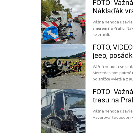
FOTO: Vážná 
Náklaďák vra
Vážná nehoda uzavřela
směrem na Prahu. Nákla
se zranili.
FOTO, VIDEO:
jeep, posádk
Vážná nehoda se stala
Mercedes tam patrně n
po srážce vyletěla z au
FOTO: Vážná
trasu na Pra
Vážná nehoda uzavřela
Havaroval tak osobní 