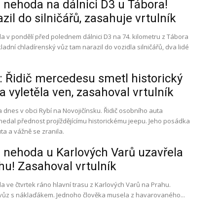
nehoda na dálnici D3 u Tábora!
zil do silničářů, zasahuje vrtulník
 v pondělí před polednem dálnici D3 na 74. kilometru z Tábora
dní chladírenský vůz tam narazil do vozidla silničářů, dva lidé
 Řidič mercedesu smetl historický
a vyletěla ven, zasahoval vrtulník
 dnes v obci Rybí na Novojičínsku. Řidič osobního auta
edal přednost projíždějícímu historickému jeepu. Jeho posádka
ta a vážně se zranila.
 nehoda u Karlových Varů uzavřela
hu! Zasahoval vrtulník
 ve čtvrtek ráno hlavní trasu z Karlových Varů na Prahu.
vůz s náklaďákem. Jednoho člověka musela z havarovaného...