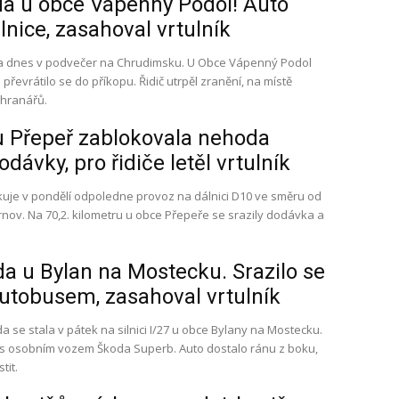
a u obce Vápenný Podol! Auto
ilnice, zasahoval vrtulník
a dnes v podvečer na Chrudimsku. U Obce Vápenný Podol
a převrátilo se do příkopu. Řidič utrpěl zranění, na místě
chranářů.
u Přepeř zablokovala nehoda
dávky, pro řidiče letěl vrtulník
je v pondělí odpoledne provoz na dálnici D10 ve směru od
nov. Na 70,2. kilometru u obce Přepeře se srazily dodávka a
a u Bylan na Mostecku. Srazilo se
utobusem, zasahoval vrtulník
se stala v pátek na silnici I/27 u obce Bylany na Mostecku.
 s osobním vozem Škoda Superb. Auto dostalo ránu z boku,
tit.