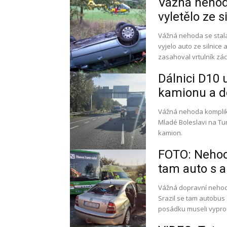
Vážná nehod
vyletělo ze s
Vážná nehoda se stal
vyjelo auto ze silnice 
zasahoval vrtulník zá
Dálnici D10 
kamionu a do
Vážná nehoda kompliku
Mladé Boleslavi na Tur
kamion.
FOTO: Nehod
tam auto s a
Vážná dopravní nehoda 
Srazil se tam autobus
posádku museli vypros