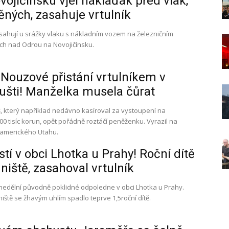
ojičínsku vjel náklaďák před vlak,
ěných, zasahuje vrtulník
asahují u srážky vlaku s nákladním vozem na železničním
ích nad Odrou na Novojičínsku.
Nouzové přistání vrtulníkem v
ušti! Manželka musela čůrat
 který například nedávno kasíroval za vystoupení na
0 tisíc korun, opět pořádně roztáčí peněženku. Vyrazil na
 amerického Utahu.
tí v obci Lhotka u Prahy! Roční dítě
niště, zasahoval vrtulník
 nedělní původně poklidné odpoledne v obci Lhotka u Prahy.
ště se žhavým uhlím spadlo teprve 1,5roční dítě.