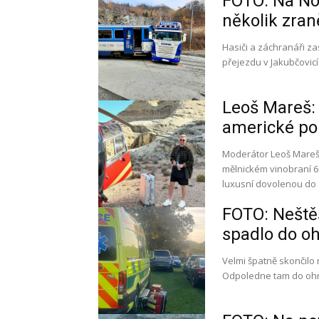
FOTO: Na Nov
několik zran
Hasiči a záchranáři z
přejezdu v Jakubčovic
Leoš Mareš: 
americké po
Moderátor Leoš Mareš,
mělnickém vinobraní 60
luxusní dovolenou do
FOTO: Neštěs
spadlo do oh
Velmi špatně skončilo
Odpoledne tam do ohni