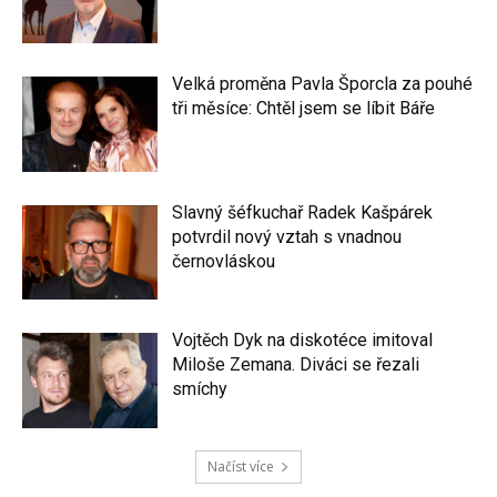
Velká proměna Pavla Šporcla za pouhé
tři měsíce: Chtěl jsem se líbit Báře
Slavný šéfkuchař Radek Kašpárek
potvrdil nový vztah s vnadnou
černovláskou
Vojtěch Dyk na diskotéce imitoval
Miloše Zemana. Diváci se řezali
smíchy
Načíst více