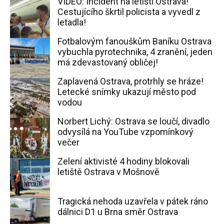
VIDEO: Incident na letišti Ostrava!
Cestujícího škrtil policista a vyvedl z
letadla!
Fotbalovým fanouškům Baníku Ostrava
vybuchla pyrotechnika, 4 zranění, jeden
má zdevastovaný obličej!
Zaplavená Ostrava, protrhly se hráze!
Letecké snímky ukazují město pod
vodou
Norbert Lichý: Ostrava se loučí, divadlo
odvysílá na YouTube vzpomínkový
večer
Zelení aktivisté 4 hodiny blokovali
letiště Ostrava v Mošnově
Tragická nehoda uzavřela v pátek ráno
dálnici D1 u Brna směr Ostrava