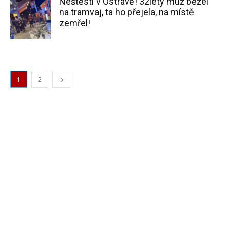
Neštěstí v Ostravě! 32letý muž běžel
na tramvaj, ta ho přejela, na místě
zemřel!
1
2