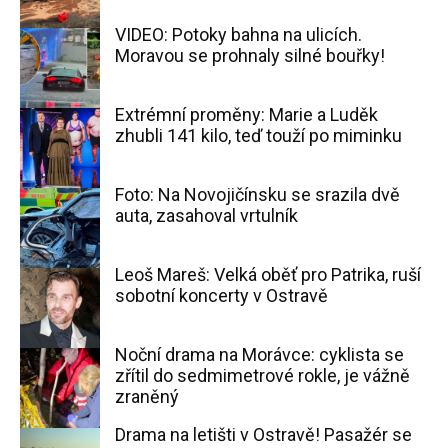
VIDEO: Potoky bahna na ulicích.
Moravou se prohnaly silné bouřky!
Extrémní proměny: Marie a Luděk
zhubli 141 kilo, teď touží po miminku
Foto: Na Novojičínsku se srazila dvě
auta, zasahoval vrtulník
Leoš Mareš: Velká oběť pro Patrika, ruší
sobotní koncerty v Ostravě
Noční drama na Morávce: cyklista se
zřítil do sedmimetrové rokle, je vážně
zraněný
Drama na letišti v Ostravě! Pasažér se