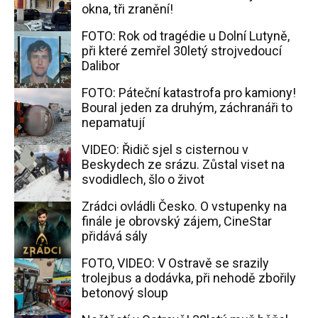
okna, tři zranění!
FOTO: Rok od tragédie u Dolní Lutyně,
při které zemřel 30letý strojvedoucí
Dalibor
FOTO: Páteční katastrofa pro kamiony!
Boural jeden za druhým, záchranáři to
nepamatují
VIDEO: Řidič sjel s cisternou v
Beskydech ze srázu. Zůstal viset na
svodidlech, šlo o život
Zrádci ovládli Česko. O vstupenky na
finále je obrovský zájem, CineStar
přidává sály
FOTO, VIDEO: V Ostravě se srazily
trolejbus a dodávka, při nehodě zbořily
betonový sloup