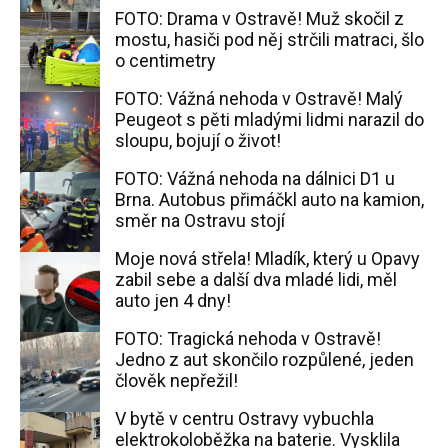
FOTO: Drama v Ostravě! Muž skočil z
mostu, hasiči pod něj strčili matraci, šlo
o centimetry
FOTO: Vážná nehoda v Ostravě! Malý
Peugeot s pěti mladými lidmi narazil do
sloupu, bojují o život!
FOTO: Vážná nehoda na dálnici D1 u
Brna. Autobus přimáčkl auto na kamion,
směr na Ostravu stojí
Moje nová střela! Mladík, který u Opavy
zabil sebe a další dva mladé lidi, měl
auto jen 4 dny!
FOTO: Tragická nehoda v Ostravě!
Jedno z aut skončilo rozpůlené, jeden
člověk nepřežil!
V bytě v centru Ostravy vybuchla
elektrokoloběžka na baterie. Vysklila