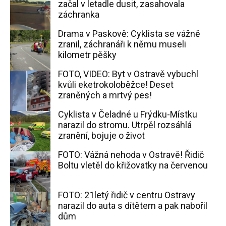
začal v letadle dusit, zasahovala
záchranka
Drama v Paskově: Cyklista se vážně
zranil, záchranáři k němu museli
kilometr pěšky
FOTO, VIDEO: Byt v Ostravě vybuchl
kvůli eketrokoloběžce! Deset
zraněných a mrtvý pes!
Cyklista v Čeladné u Frýdku-Místku
narazil do stromu. Utrpěl rozsáhlá
zranění, bojuje o život
FOTO: Vážná nehoda v Ostravě! Řidič
Boltu vletěl do křižovatky na červenou
FOTO: 21letý řidič v centru Ostravy
narazil do auta s dítětem a pak nabořil
dům