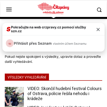
Hlavní strána
Hledat
×
Pokračujte na web crzpravy.cz pomocí služby
S
szn.cz
ostrava
- výsledek vyhledávání
Přihlásit přes Seznam
vlastním účtem Seznamu
VYHLEDAT
Pokud nejste spokojeni s výsledky, upravte dotaz a proveďte
další vyhledávání.
VÝSLEDKY VYHLEDÁVÁNÍ
VIDEO: Skončil hudební festival Colours
of Ostrava, policie řešila nehodu i
krádeže